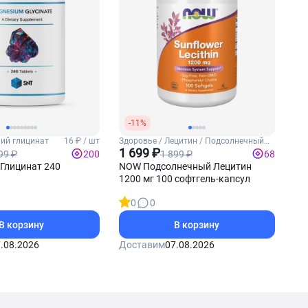
-11%
ний глицинат
16 ₽ / шт
Здоровье / Лецитин / Подсолнечный
лецитин
1 699 ₽
99 ₽
1 899 ₽
200
68
Глицинат 240
NOW Подсолнечный Лецитин
1200 мг 100 софтгель-капсул
0
0
В корзину
В корзину
.08.2026
Доставим
07.08.2026