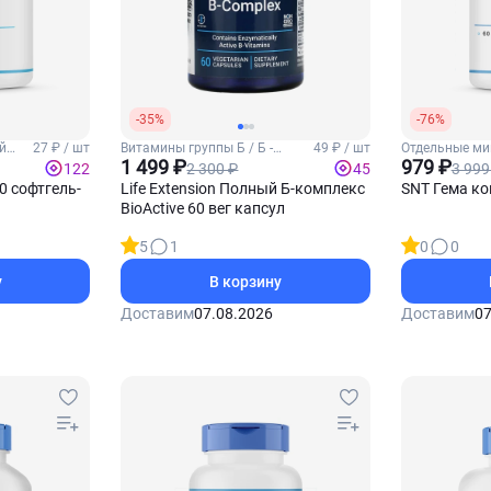
-35%
-76%
ий
27 ₽ / шт
Витамины группы Б / Б -
49 ₽ / шт
Отдельные ми
комплекс
1 499 ₽
Железо
979 ₽
2 300 ₽
3 999
122
45
0 софтгель-
Life Extension Полный Б-комплекс
SNT Гема ко
BioActive 60 вег капсул
5
1
0
0
у
В корзину
Доставим
07.08.2026
Доставим
07