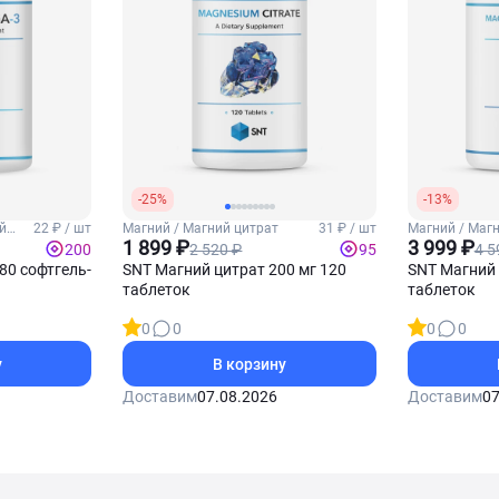
-25%
-13%
ий
22 ₽ / шт
Магний / Магний цитрат
31 ₽ / шт
Магний / Маг
1 899 ₽
3 999 ₽
2 520 ₽
4 5
200
95
80 софтгель-
SNT Магний цитрат 200 мг 120
SNT Магний 
таблеток
таблеток
0
0
0
0
у
В корзину
Доставим
07.08.2026
Доставим
07