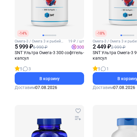
-14%
-18%
Омега-3 / Омега 3 и рыбий
19 ₽ / шт
Омега-3 / Омега 3 и рыб
жир
5 999 ₽
жир
2 449 ₽
6 990 ₽
2 999 ₽
300
SNT Ультра Омега-3 300 софтгель-
SNT Ультра Омега-3 9
капсул
капсул
5
3
5
1
В корзину
В корзин
Доставим
07.08.2026
Доставим
07.08.2026