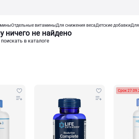
амины
Отдельные витамины
Для снижения веса
Детские добавки
Для
у ничего не найдено
 поискать в каталоге
Срок 27.09.