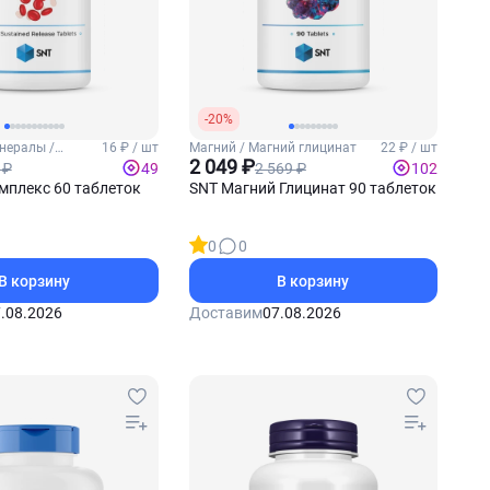
-20%
нералы /
16 ₽ / шт
Магний / Магний глицинат
22 ₽ / шт
2 049 ₽
 ₽
2 569 ₽
49
102
мплекс 60 таблеток
SNT Магний Глицинат 90 таблеток
0
0
В корзину
В корзину
.08.2026
Доставим
07.08.2026