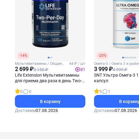
-14%
-20%
Мультивитамины / Общие
44 ₽ / шт
Омега-3 / Омега 3 и рыб
витамины
2 699 ₽
жир
3 999 ₽
3 150 ₽
4 999 ₽
81
Life Extension Мультивитамины
SNT Ультра Омега-3 1
для приема два раза в день Two-
капсул
Per-Day 120 таблеток
0
0
5
1
В корзину
В корзин
Доставим
07.08.2026
Доставим
07.08.2026