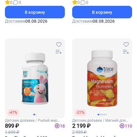
0
0
0
0
таблеток
В корзину
В корзину
Доставим
08.08.2026
Доставим
08.08.2026
-47%
-27%
Детские добавки / Рыбий жир
Детские добавки / Магний для
для детей
899 ₽
детей
2 199 ₽
18
110
1 699 ₽
2 999 ₽