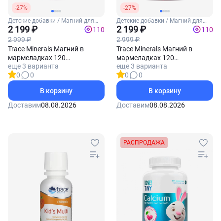
-27%
-27%
Детские добавки / Магний для
Детские добавки / Магний для
детей
2 199 ₽
детей
2 199 ₽
110
110
2 999 ₽
2 999 ₽
Trace Minerals Магний в
Trace Minerals Магний в
мармеладках 120
мармеладках 120
еще 3 варианта
еще 3 варианта
мармеладок (Арбуз)
мармеладок (Персик)
0
0
0
0
В корзину
В корзину
Доставим
08.08.2026
Доставим
08.08.2026
РАСПРОДАЖА