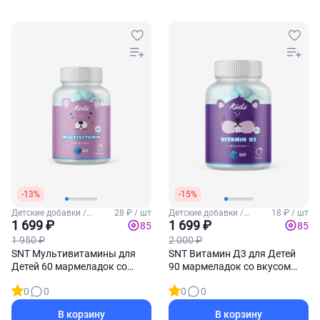
-13%
-15%
Детские добавки /
28 ₽ / шт
Детские добавки /
18 ₽ / шт
Мультивитамины для
1 699 ₽
Витамин Д3 для детей
1 699 ₽
85
85
детей
1 950 ₽
2 000 ₽
SNT Мультивитамины для
SNT Витамин Д3 для Детей
Детей 60 мармеладок со
90 мармеладок со вкусом
вкусом клубники
апельсина
0
0
0
0
В корзину
В корзину