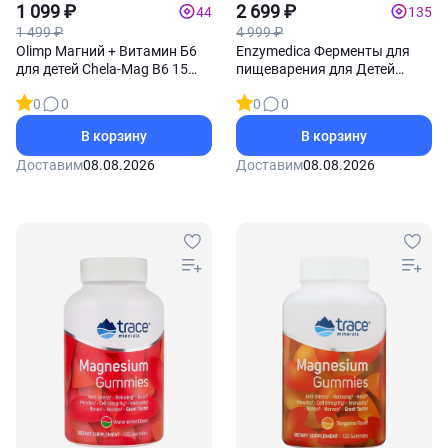
детей
1 099 ₽
Пробиотики для детей
2 699 ₽
44
135
1 499 ₽
4 999 ₽
Olimp Магний + Витамин Б6
Enzymedica Ферменты для
для детей Chela-Mag B6 15
пищеварения для Детей
саше
Digest 90 жевательных
0
0
0
0
таблеток
В корзину
В корзину
Доставим
08.08.2026
Доставим
08.08.2026