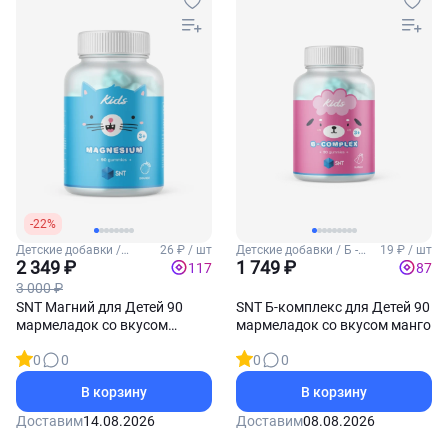
-22%
Детские добавки /
26 ₽ / шт
Детские добавки / Б -
19 ₽ / шт
Магний для детей
2 349 ₽
комплекс для детей
1 749 ₽
117
87
3 000 ₽
SNT Магний для Детей 90
SNT Б-комплекс для Детей 90
мармеладок со вкусом
мармеладок со вкусом манго
апельсина
0
0
0
0
В корзину
В корзину
Доставим
14.08.2026
Доставим
08.08.2026