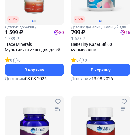
-11%
-52%
Детские добавки /
Детские добавки / Кальций для
Мультивитамины для детей
1 599 ₽
детей
799 ₽
80
16
1 789 ₽
1 678 ₽
Trace Minerals
BeneTiny Кальций 60
Мультивитамины для детей
мармеладок
237 мл
0
0
0
0
В корзину
В корзину
Доставим
08.08.2026
Доставим
13.08.2026