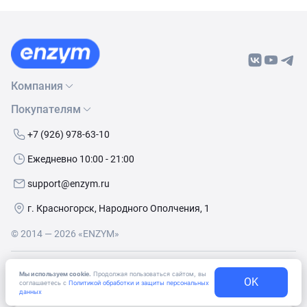
Компания
Покупателям
О нас
Бренды
Как сделать заказ
+7 (926) 978-63-10
Контакты
Условия доставки
Ежедневно 10:00 - 21:00
Политика обработки данных
Обмен и возврат
support@enzym.ru
Как получить скидку
г. Красногорск, Народного Ополчения, 1
© 2014 — 2026 «ENZYM»
Согласие
на получение рекламно-информационных
Мы используем cookie.
Продолжая пользоваться сайтом, вы
материалов
OK
соглашаетесь с
Политикой обработки и защиты персональных
данных