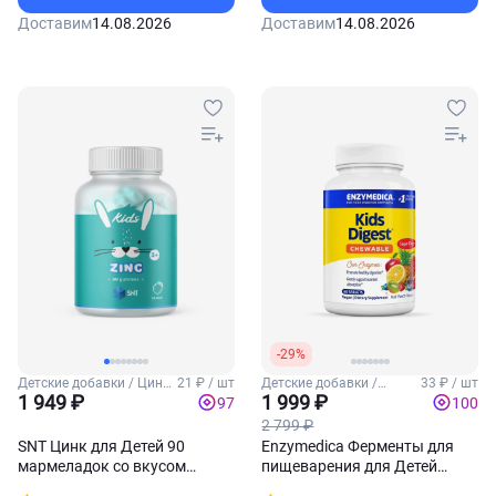
Доставим
14.08.2026
Доставим
14.08.2026
-29%
Детские добавки / Цинк
21 ₽ / шт
Детские добавки /
33 ₽ / шт
для детей
1 949 ₽
Пробиотики для детей
1 999 ₽
97
100
2 799 ₽
SNT Цинк для Детей 90
Enzymedica Ферменты для
мармеладок со вкусом
пищеварения для Детей
апельсина
Digest 60 жевательных