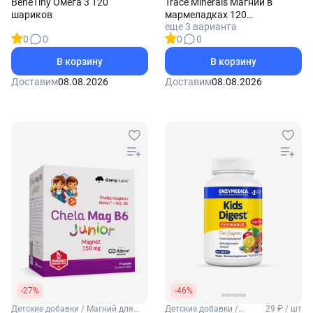
BeneTiny Омега 3 120
Trace Minerals Магний в
шариков
мармеладках 120
еще 3 варианта
мармеладок (Мандарин)
0
0
0
0
В корзину
В корзину
Доставим
08.08.2026
Доставим
08.08.2026
-27%
-46%
Детские добавки / Магний для
Детские добавки /
29 ₽ / шт