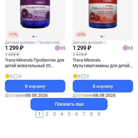
-11%
-23%
Детские добавки / Пробиотики
Детские добавки /
для детей
1 299 ₽
Мультивитамины для детей
1 299 ₽
65
65
1 456 ₽
1 678 ₽
Trace Minerals Пробиотик для
Trace Minerals
детей жевательный 30
Мультивитамины для детей
жевательных таблеток
60 жевательных таблеток
0
0
0
0
В корзину
В корзину
Доставим
08.08.2026
Доставим
08.08.2026
Показать еще
1
2
3
4
5
6
7
8
9