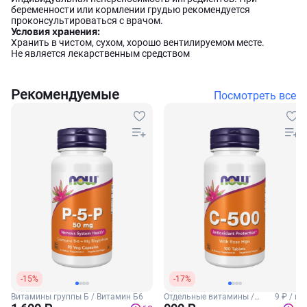
беременности или кормлении грудью рекомендуется
проконсультироваться с врачом.
Условия хранения:
Хранить в чистом, сухом, хорошо вентилируемом месте.
Не является лекарственным средством
Рекомендуемые
Посмотреть все
-15%
-17%
Витамины группы Б / Витамин Б6
Отдельные витамины /
9 ₽ / шт
Витамин С