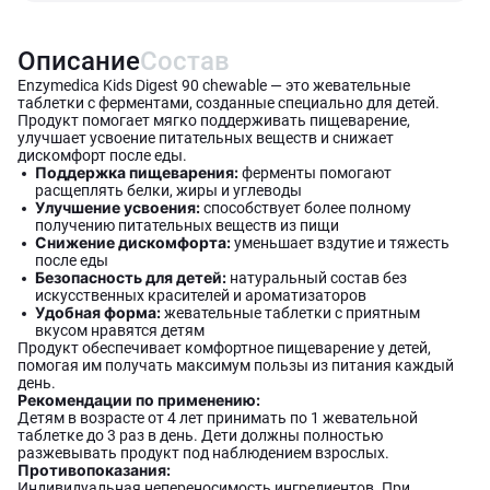
Описание
Состав
Enzymedica Kids Digest 90 chewable — это жевательные
таблетки с ферментами, созданные специально для детей.
Продукт помогает мягко поддерживать пищеварение,
улучшает усвоение питательных веществ и снижает
дискомфорт после еды.
Поддержка пищеварения:
ферменты помогают
расщеплять белки, жиры и углеводы
Улучшение усвоения:
способствует более полному
получению питательных веществ из пищи
Снижение дискомфорта:
уменьшает вздутие и тяжесть
после еды
Безопасность для детей:
натуральный состав без
искусственных красителей и ароматизаторов
Удобная форма:
жевательные таблетки с приятным
вкусом нравятся детям
Продукт обеспечивает комфортное пищеварение у детей,
помогая им получать максимум пользы из питания каждый
день.
Рекомендации по применению:
Детям в возрасте от 4 лет принимать по 1 жевательной
таблетке до 3 раз в день. Дети должны полностью
разжевывать продукт под наблюдением взрослых.
Противопоказания:
Индивидуальная непереносимость ингредиентов. При