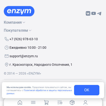
Компания
Покупателям
О нас
Бренды
Как сделать заказ
+7 (926) 978-63-10
Контакты
Условия доставки
Ежедневно 10:00 - 21:00
Политика обработки данных
Обмен и возврат
support@enzym.ru
Как получить скидку
г. Красногорск, Народного Ополчения, 1
© 2014 — 2026 «ENZYM»
Согласие
на получение рекламно-информационных
Мы используем cookie.
Продолжая пользоваться сайтом, вы
материалов
OK
соглашаетесь с
Политикой обработки и защиты персональных
данных