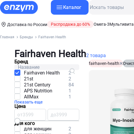
Каталог
Распродажа до 60%
Омега-3
Мультивит
Доставка по России
Главная
Бренды
Fairhaven Health
Fairhaven Health
2 товара
Бренд
fairhaven-health
Очист
Fairhaven Health
2
21st
2
21st Century
84
APS Nutrition
1
AllMax
1
Показать еще
Цена
от
до
Для кого
для женщин
2