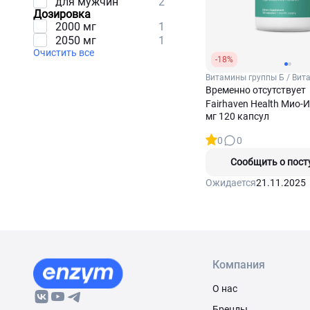
для мужчин
2
Дозировка
2000 мг
1
2050 мг
1
Очистить все
-18%
Витамины группы Б / Вит
(Инозитол)
Временно отсутствует
Fairhaven Health Мио-
мг 120 капсул
0
0
Сообщить о пост
Ожидается
21.11.2025
Компания
О нас
Бренды