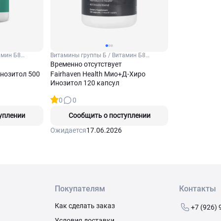
амин Б8
Витамины группы Б / Витамин Б8
(Инозитол)
Временно отсутствует
Инозитол 500
Fairhaven Health Мио+Д-Хиро
Инозитол 120 капсул
0
0
уплении
Сообщить о поступлении
Ожидается
17.06.2026
Покупателям
Контакты
Как сделать заказ
+7 (926) 
Условия доставки