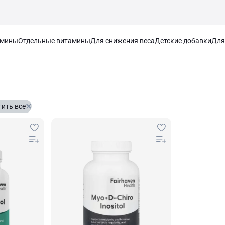
амины
Отдельные витамины
Для снижения веса
Детские добавки
Для
ить все