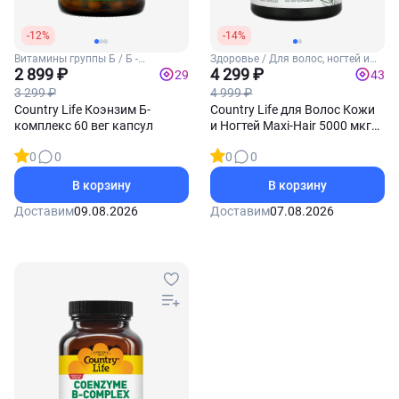
-12%
-14%
Витамины группы Б / Б -
Здоровье / Для волос, ногтей и
комплекс
2 899 ₽
кожи
4 299 ₽
29
43
3 299 ₽
4 999 ₽
Country Life Коэнзим Б-
Country Life для Волос Кожи
комплекс 60 вег капсул
и Ногтей Maxi-Hair 5000 мкг
120 вег капсул
0
0
0
0
В корзину
В корзину
Доставим
09.08.2026
Доставим
07.08.2026