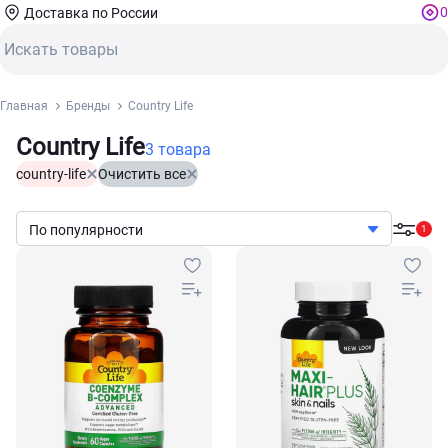
0
Доставка по России
Главная
Бренды
Country Life
Country Life
3 товара
country-life
Очистить все
По популярности
1