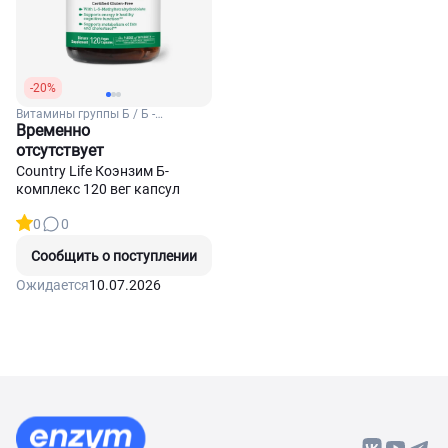
-20%
Витамины группы Б / Б -
комплекс
Временно
отсутствует
Country Life Коэнзим Б-
комплекс 120 вег капсул
0
0
Сообщить о поступлении
Ожидается
10.07.2026