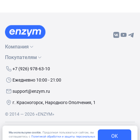
Компания
Покупателям
О нас
Бренды
Как сделать заказ
+7 (926) 978-63-10
Контакты
Условия доставки
Ежедневно 10:00 - 21:00
Политика обработки данных
Обмен и возврат
support@enzym.ru
Как получить скидку
г. Красногорск, Народного Ополчения, 1
© 2014 — 2026 «ENZYM»
Согласие
на получение рекламно-информационных
Мы используем cookie.
Продолжая пользоваться сайтом, вы
материалов
OK
соглашаетесь с
Политикой обработки и защиты персональных