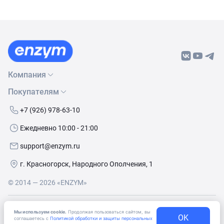
Компания
Покупателям
О нас
Бренды
Как сделать заказ
+7 (926) 978-63-10
Контакты
Условия доставки
Ежедневно 10:00 - 21:00
Политика обработки данных
Обмен и возврат
support@enzym.ru
Как получить скидку
г. Красногорск, Народного Ополчения, 1
© 2014 — 2026 «ENZYM»
Согласие
на получение рекламно-информационных
Мы используем cookie.
Продолжая пользоваться сайтом, вы
материалов
OK
соглашаетесь с
Политикой обработки и защиты персональных