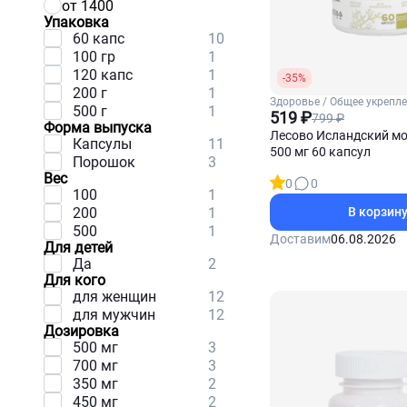
от 1400
Упаковка
60 капс
10
100 гр
1
120 капс
1
-35%
200 г
1
Здоровье / Общее укрепл
500 г
1
организма
519 ₽
799 ₽
Форма выпуска
Лесово Исландский мо
Капсулы
11
500 мг 60 капсул
Порошок
3
Вес
0
0
100
1
200
1
В корзин
500
1
Доставим
06.08.2026
Для детей
Да
2
Для кого
для женщин
12
для мужчин
12
Дозировка
500 мг
3
700 мг
3
350 мг
2
450 мг
2