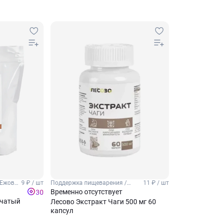
 Ежовик
9 ₽ / шт
Поддержка пищеварения /
11 ₽ / шт
Поддержка пищеварительной
Временно отсутствует
30
системы
нчатый
Лесово Экстракт Чаги 500 мг 60
капсул