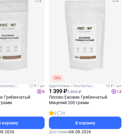
-26%
оотропы /
12 ₽ / шт
Адаптогены / Ноотропы /
10 ₽ / шт
чатый
Ежовик гребенчатый
1 399 ₽
₽
1 899 ₽
8
14
к Гребенчатый
Лесово Ежовик Гребенчатый
 грамм
Мицелий 200 грамм
0
0
В корзину
В корзину
08.2026
Доставим
06.08.2026