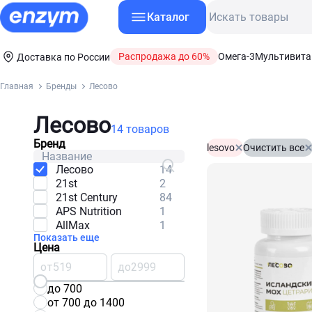
Каталог
Распродажа до 60%
Омега-3
Мультивит
Доставка по России
Главная
Бренды
Лесово
Лесово
14 товаров
Бренд
lesovo
Очистить все
Лесово
14
21st
2
21st Century
84
APS Nutrition
1
AllMax
1
Показать еще
Цена
от
до
до 700
от 700 до 1400