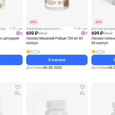
-30%
-30%
ение
17 ₽ / шт
Укрепляем иммунитет /
11 ₽ / шт
Детские добавк
Комплексы для укрепления
699 ₽
иммунитет
699 ₽
999 ₽
999 ₽
5
7
иммунитета
х Цетрария
Лесово Мицелий Рейши 700 мг 60
Лесово Сильн
капсул
60 капсул
0
0
0
0
у
В корзину
Доставим
06.08.2026
Доставим
06.