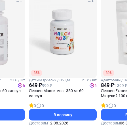
-35%
-39%
/
21 ₽ / шт
Детские добавки / Общее
21 ₽ / шт
Адаптогены / Н
ьной
укрепление для детей
649 ₽
Ежовик гребен
849 ₽
999 ₽
1 399 
6
6
г 60 капсул
Лесово Макси мозг 350 мг 60
Лесово Ежови
капсул
Мицелий 100
0
0
0
0
у
В корзину
Доставим
12.08.2026
Доставим
06.