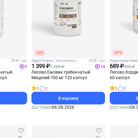
-22%
-31%
29 ₽ / шт
Адаптогены / Ноотропы /
23 ₽ / шт
Укрепляем имму
Ежовик гребенчатый
1 399 ₽
Кордицепс
689 ₽
1 799 ₽
999 ₽
9
14
нчатый
Лесово Ежовик гребенчатый
Лесово Корди
псул
Мицелий 700 мг 120 капсул
60 капсул
0
0
0
0
у
В корзину
Доставим
06.08.2026
Доставим
06.