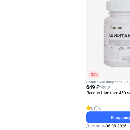
-35%
Поддержка пищеварения 
Поддержка пищеварител
649 ₽
999 ₽
системы
Лесово Шиитаке 450 м
0
0
В корзин
Доставим
06.08.2026