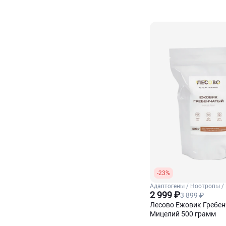
-23%
Адаптогены / Ноотропы /
гребенчатый
2 999 ₽
3 899 ₽
Лесово Ежовик Гребе
Мицелий 500 грамм