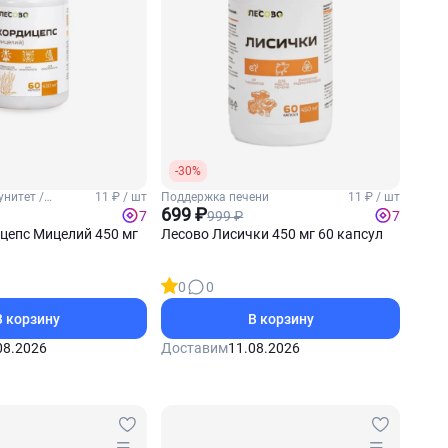
-30%
нитет /
11 ₽ / шт
Поддержка печени
11 ₽ / шт
699 ₽
999 ₽
7
7
цепс Мицелий 450 мг
Лесово Лисички 450 мг 60 капсул
0
0
В корзину
В корзину
08.2026
Доставим
11.08.2026