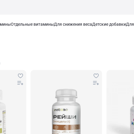
амины
Отдельные витамины
Для снижения веса
Детские добавки
Для