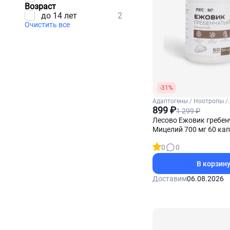
Возраст
до 14 лет
2
Очистить все
-31%
Адаптогены / Ноотропы /
Ежовик гребенчатый
899 ₽
1 299 ₽
Лесово Ежовик гребе
Мицелий 700 мг 60 ка
0
0
В корзин
Доставим
06.08.2026