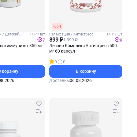
-36%
и / Детский
11 ₽ / шт
Релаксация / Антистресс
14 ₽ / шт
899 ₽
1 399 ₽
7
9
ый иммунитет 350 мг
Лесово Комплекс Антистресс 500
мг 60 капсул
0
0
В корзину
В корзину
08.2026
Доставим
06.08.2026