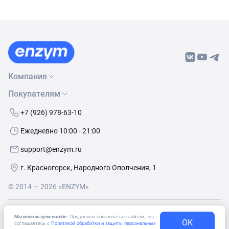
Компания
Покупателям
О нас
Бренды
Как сделать заказ
+7 (926) 978-63-10
Контакты
Условия доставки
Ежедневно 10:00 - 21:00
Политика обработки данных
Обмен и возврат
support@enzym.ru
Как получить скидку
г. Красногорск, Народного Ополчения, 1
© 2014 — 2026 «ENZYM»
Согласие
на получение рекламно-информационных
Мы используем cookie.
Продолжая пользоваться сайтом, вы
материалов
OK
соглашаетесь с
Политикой обработки и защиты персональных