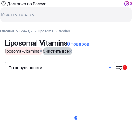
0
Доставка по России
Главная
Бренды
Liposomal Vitamins
Liposomal Vitamins
0 товаров
liposomal-vitamins
Очистить все
По популярности
1