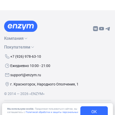
Компания
Покупателям
О нас
Бренды
Как сделать заказ
+7 (926) 978-63-10
Контакты
Условия доставки
Ежедневно 10:00 - 21:00
Политика обработки данных
Обмен и возврат
support@enzym.ru
Как получить скидку
г. Красногорск, Народного Ополчения, 1
© 2014 — 2026 «ENZYM»
Согласие
на получение рекламно-информационных
Мы используем cookie.
Продолжая пользоваться сайтом, вы
материалов
OK
соглашаетесь с
Политикой обработки и защиты персональных