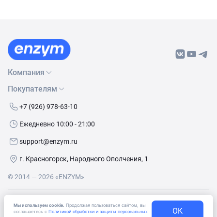
Компания
Покупателям
О нас
Бренды
Как сделать заказ
+7 (926) 978-63-10
Контакты
Условия доставки
Ежедневно 10:00 - 21:00
Политика обработки данных
Обмен и возврат
support@enzym.ru
Как получить скидку
г. Красногорск, Народного Ополчения, 1
© 2014 — 2026 «ENZYM»
Согласие
на получение рекламно-информационных
Мы используем cookie.
Продолжая пользоваться сайтом, вы
материалов
OK
соглашаетесь с
Политикой обработки и защиты персональных