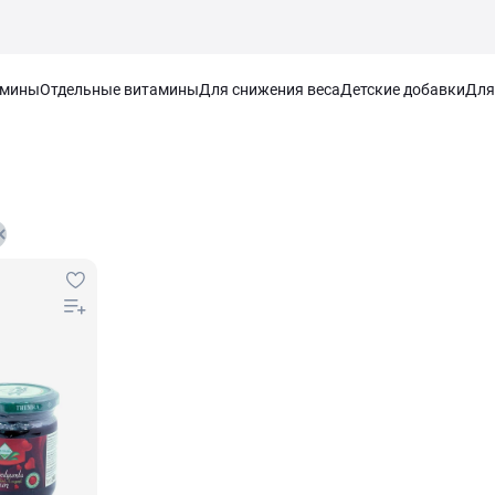
амины
Отдельные витамины
Для снижения веса
Детские добавки
Для