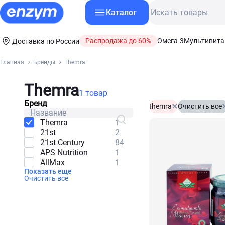
Каталог
Распродажа до 60%
Омега-3
Мультивит
Доставка по России
Главная
Бренды
Themra
Themra
1 товар
Бренд
themra
Очистить все
Themra
1
21st
2
21st Century
84
APS Nutrition
1
AllMax
1
Показать еще
Очистить все