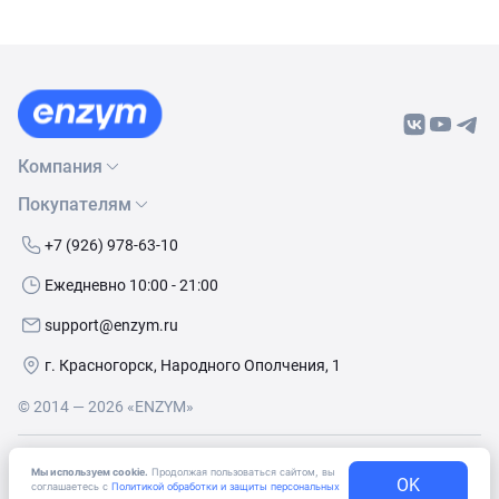
Компания
Покупателям
О нас
Бренды
Как сделать заказ
+7 (926) 978-63-10
Контакты
Условия доставки
Ежедневно 10:00 - 21:00
Политика обработки данных
Обмен и возврат
support@enzym.ru
Как получить скидку
г. Красногорск, Народного Ополчения, 1
© 2014 — 2026 «ENZYM»
Согласие
на получение рекламно-информационных
Мы используем cookie.
Продолжая пользоваться сайтом, вы
материалов
OK
соглашаетесь с
Политикой обработки и защиты персональных