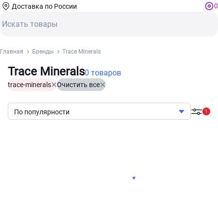
0
Доставка по России
Главная
Бренды
Trace Minerals
Trace Minerals
0 товаров
trace-minerals
Очистить все
По популярности
1