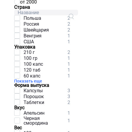
от 2000
Страна
Польша
2
Россия
2
Швейцария
2
Венгрия
1
США
1
Упаковка
210 г
2
100 гр
1
100 капс
1
120 таб
1
60 капс
1
Показать еще
Форма выпуска
Капсулы
3
Порошок
3
Таблетки
2
Вкус
Апельсин
1
Черная
1
смородина
Вес