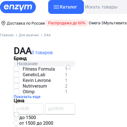
Каталог
Распродажа до 60%
Омега-3
Мультивит
Доставка по России
Главная
Для мужчин
DAA
DAA
0 товаров
Бренд
Fitness Formula
1
GeneticLab
1
Kevin Levrone
1
Nutriversum
2
Olimp
1
Показать еще
Цена
от
до
до 1500
от 1500 до 2000