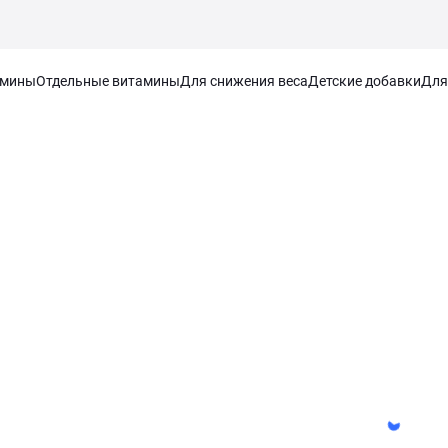
амины
Отдельные витамины
Для снижения веса
Детские добавки
Для