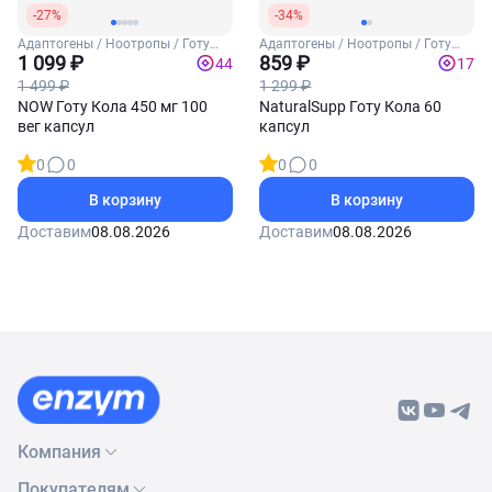
-27%
-34%
Адаптогены / Ноотропы / Готу
Адаптогены / Ноотропы / Готу
Кола
1 099 ₽
Кола
859 ₽
44
17
1 499 ₽
1 299 ₽
NOW Готу Кола 450 мг 100
NaturalSupp Готу Кола 60
вег капсул
капсул
0
0
0
0
В корзину
В корзину
Доставим
08.08.2026
Доставим
08.08.2026
Компания
Покупателям
О нас