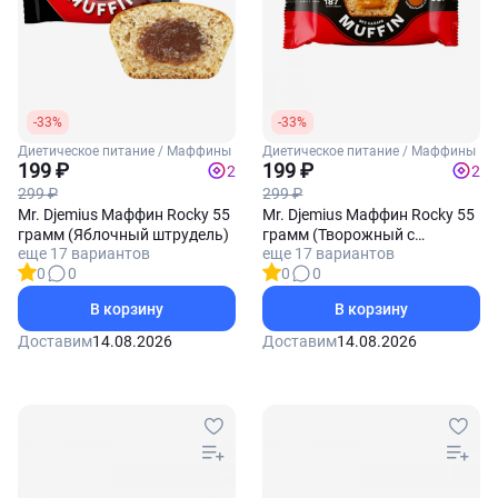
-33%
-33%
Диетическое питание / Маффины
Диетическое питание / Маффины
199 ₽
199 ₽
2
2
299 ₽
299 ₽
Mr. Djemius Маффин Rocky 55
Mr. Djemius Маффин Rocky 55
грамм (Яблочный штрудель)
грамм (Творожный с
еще 17 вариантов
еще 17 вариантов
начинкой Карамель)
0
0
0
0
В корзину
В корзину
Доставим
14.08.2026
Доставим
14.08.2026