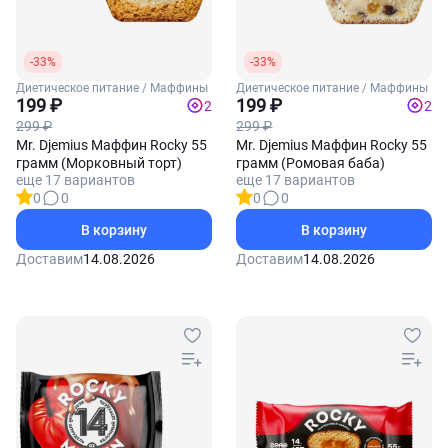
-33%
-33%
Диетическое питание / Маффины
Диетическое питание / Маффины
199 ₽
199 ₽
2
2
299 ₽
299 ₽
Mr. Djemius Маффин Rocky 55
Mr. Djemius Маффин Rocky 55
грамм (Морковный торт)
грамм (Ромовая баба)
еще 17 вариантов
еще 17 вариантов
0
0
0
0
В корзину
В корзину
Доставим
14.08.2026
Доставим
14.08.2026