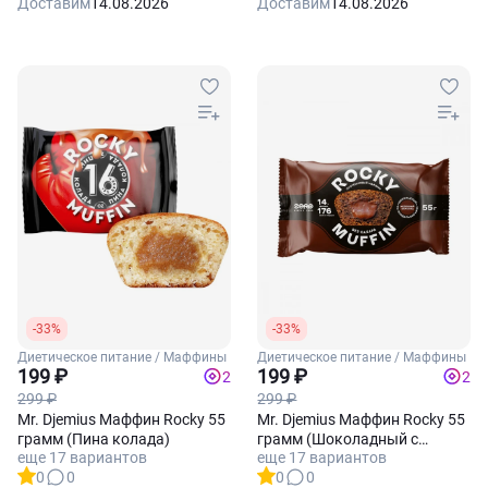
Доставим
14.08.2026
Доставим
14.08.2026
-33%
-33%
Диетическое питание / Маффины
Диетическое питание / Маффины
199 ₽
199 ₽
2
2
299 ₽
299 ₽
Mr. Djemius Маффин Rocky 55
Mr. Djemius Маффин Rocky 55
грамм (Пина колада)
грамм (Шоколадный с
еще 17 вариантов
еще 17 вариантов
начинкой Молочный
0
0
0
0
шоколад)