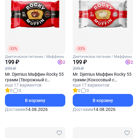
-33%
-33%
Диетическое питание / Маффины
Диетическое питание / Маффины
199 ₽
199 ₽
2
2
299 ₽
299 ₽
Mr. Djemius Маффин Rocky 55
Mr. Djemius Маффин Rocky 55
грамм (Творожный с
грамм (Кокосовый с
еще 17 вариантов
еще 17 вариантов
начинкой Молочный
начинкой Миндаль)
0
0
0
0
шоколад)
В корзину
В корзину
Доставим
14.08.2026
Доставим
14.08.2026