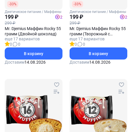
-33%
-33%
Диетическое питание / Маффины
Диетическое питание / Маффины
199 ₽
199 ₽
2
2
299 ₽
299 ₽
Mr. Djemius Маффин Rocky 55
Mr. Djemius Маффин Rocky 55
грамм (Двойной шоколад)
грамм (Творожный с
еще 17 вариантов
еще 17 вариантов
малиновой начинкой)
0
0
0
0
В корзину
В корзину
Доставим
14.08.2026
Доставим
14.08.2026