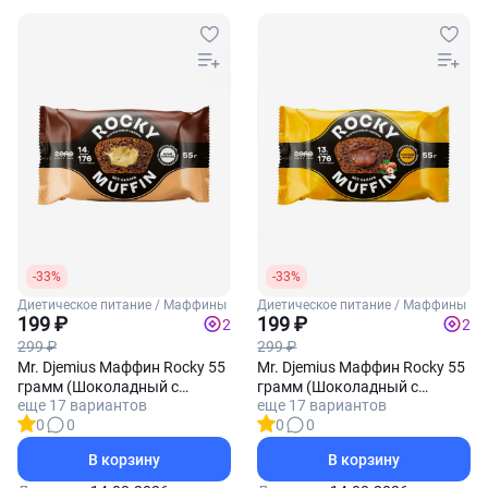
-33%
-33%
Диетическое питание / Маффины
Диетическое питание / Маффины
199 ₽
199 ₽
2
2
299 ₽
299 ₽
Mr. Djemius Маффин Rocky 55
Mr. Djemius Маффин Rocky 55
грамм (Шоколадный с
грамм (Шоколадный с
еще 17 вариантов
еще 17 вариантов
начинкой Белый шоколад)
фундуком с начинкой
0
0
0
0
Молочный шоколад)
В корзину
В корзину