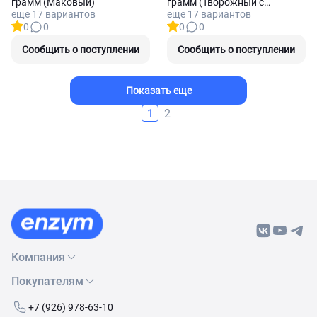
грамм (Маковый)
грамм (Творожный с
еще 17 вариантов
еще 17 вариантов
начинкой Белый шоколад)
0
0
0
0
Сообщить о поступлении
Сообщить о поступлении
Показать еще
1
2
Компания
Покупателям
О нас
Бренды
Как сделать заказ
+7 (926) 978-63-10