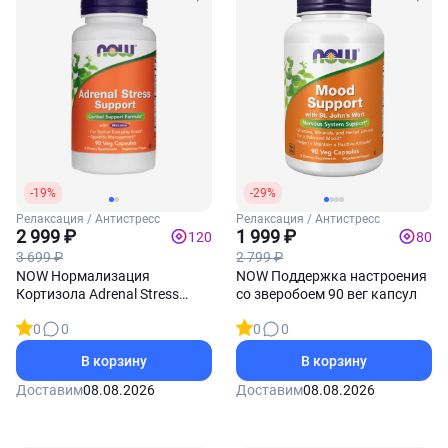
-19%
-29%
Релаксация / Антистресс
Релаксация / Антистресс
2 999 ₽
1 999 ₽
120
80
3 699 ₽
2 799 ₽
NOW Нормализация
NOW Поддержка настроения
Кортизола Adrenal Stress
со зверобоем 90 вег капсул
Support 90 вег капсул
0
0
0
0
В корзину
В корзину
Доставим
08.08.2026
Доставим
08.08.2026