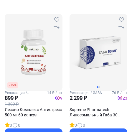
-36%
Релаксация /
14 ₽ / шт
Релаксация / GABA
76 ₽ / шт
Антистресс
899 ₽
2 299 ₽
9
23
1 399 ₽
Лесово Комплекс Антистресс
Supreme Pharmatech
500 мг 60 капсул
Липосомальный Габа 30
капсул
0
0
0
0