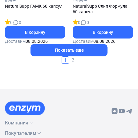
899 ₽
1 499 ₽
NaturalSupp ГАМК 60 капсул
NaturalSupp Слип Формула
60 капсул
0
0
0
0
В корзину
В корзину
Доставим
08.08.2026
Доставим
08.08.2026
Показать еще
1
2
Компания
Покупателям
О нас