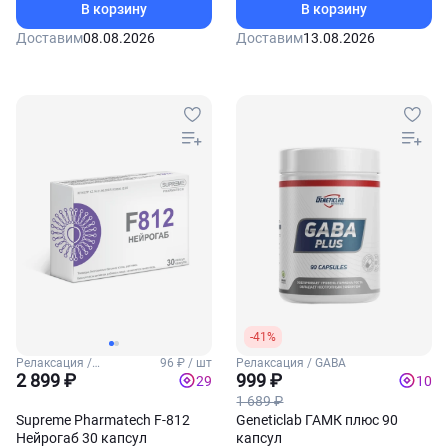
В корзину
В корзину
Доставим
08.08.2026
Доставим
13.08.2026
-41%
Релаксация /
96 ₽ / шт
Релаксация / GABA
Антистресс
2 899 ₽
999 ₽
29
10
1 689 ₽
Supreme Pharmatech F-812
Geneticlab ГАМК плюс 90
Нейрогаб 30 капсул
капсул