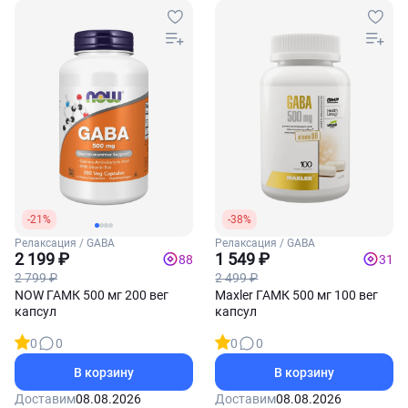
-21%
-38%
Релаксация / GABA
Релаксация / GABA
2 199 ₽
1 549 ₽
88
31
2 799 ₽
2 499 ₽
NOW ГАМК 500 мг 200 вег
Maxler ГАМК 500 мг 100 вег
капсул
капсул
0
0
0
0
В корзину
В корзину
Доставим
08.08.2026
Доставим
08.08.2026