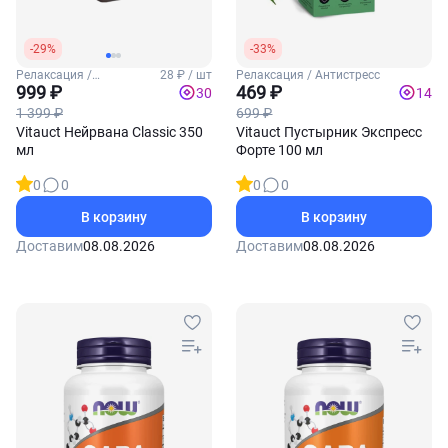
-29%
-33%
Релаксация /
28 ₽ / шт
Релаксация / Антистресс
Антистресс
999 ₽
469 ₽
30
14
1 399 ₽
699 ₽
Vitauct Нейрвана Classic 350
Vitauct Пустырник Экспресс
мл
Форте 100 мл
0
0
0
0
В корзину
В корзину
Доставим
08.08.2026
Доставим
08.08.2026