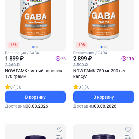
-16%
-19%
Релаксация / GABA
Релаксация / GABA
1 899 ₽
2 899 ₽
76
116
2 269 ₽
3 599 ₽
NOW ГАМК чистый порошок
NOW ГАМК 750 мг 200 вег
170 грамм
капсул
0
0
0
0
В корзину
В корзину
Доставим
08.08.2026
Доставим
08.08.2026