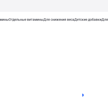
амины
Отдельные витамины
Для снижения веса
Детские добавки
Для