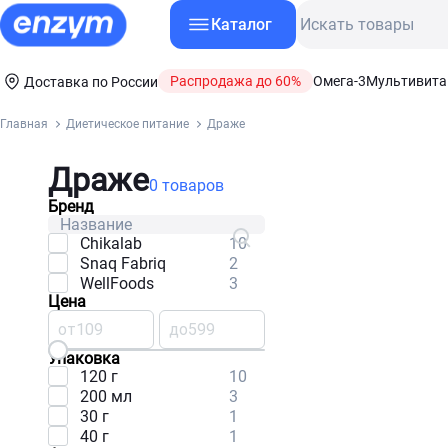
Каталог
Распродажа до 60%
Омега-3
Мультивит
Доставка по России
Главная
Диетическое питание
Драже
Драже
0 товаров
Бренд
Chikalab
10
Snaq Fabriq
2
WellFoods
3
Цена
от
до
Упаковка
120 г
10
200 мл
3
30 г
1
40 г
1