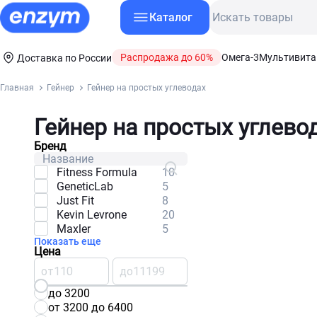
Каталог
Распродажа до 60%
Омега-3
Мультивит
Доставка по России
Главная
Гейнер
Гейнер на простых углеводах
Гейнер на простых углево
Бренд
Fitness Formula
10
GeneticLab
5
Just Fit
8
Kevin Levrone
20
Maxler
5
Показать еще
Цена
от
до
до 3200
от 3200 до 6400