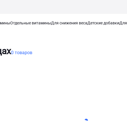
амины
Отдельные витамины
Для снижения веса
Детские добавки
Для
дах
0 товаров