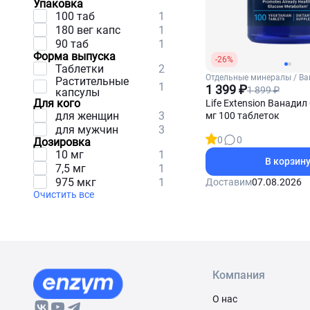
Упаковка
100 таб
1
180 вег капс
1
90 таб
1
Форма выпуска
-26%
Таблетки
2
Отдельные минералы / В
Растительные
1
1 399 ₽
1 899 ₽
капсулы
Для кого
Life Extension Ванадил
для женщин
3
мг 100 таблеток
для мужчин
3
0
0
Дозировка
10 мг
1
В корзин
7,5 мг
1
975 мкг
1
Доставим
07.08.2026
Очистить все
Компания
О нас