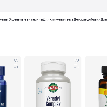
амины
Отдельные витамины
Для снижения веса
Детские добавки
Для