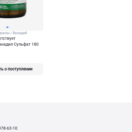
ралы / Ванадий
утствует
Ванадил Сульфат 180
ь о поступлении
978-63-10