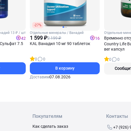
-27%
анадий
13 ₽ / шт
Отдельные минералы / Ванадий
Отдельные мине
1 599 ₽
Временно отс
2 199 ₽
42
16
 Сульфат 7.5
KAL Ванадил 10 мг 90 таблеток
Country Life 
вег капсул
0
0
0
0
у
В корзину
Сообщит
Доставим
07.08.2026
Покупателям
Контакты
Как сделать заказ
+7 (926) 