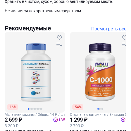
Хранить в чистом, сухом, хорошо вентилируемом месте.
Не является лекарственным средством
Рекомендуемые
Посмотреть все
-16%
-54%
Мультивитамины / Общие
14 ₽ / шт
Отдельные витамины / Витамин С
витамины
2 699 ₽
1 299 ₽
135
52
3 200 ₽
2 799 ₽