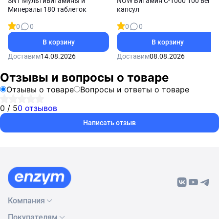
SNT Мультивитамины и
NOW Витамин С-1000 100 вег
Минералы 180 таблеток
капсул
0
0
0
0
В корзину
В корзину
Доставим
14.08.2026
Доставим
08.08.2026
Отзывы и вопросы о товаре
Отзывы о товаре
Вопросы и ответы о товаре
0 / 5
0 отзывов
Написать отзыв
Компания
Покупателям
О нас