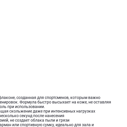
ом флаконе, созданная для спортсменов, которым важно
ренировок. Формула быстро высыхает на коже, не оставляя
роль при использовании.
ащая скольжение даже при интенсивных нагрузках
несколько секунд после нанесения
ией, не создает облака пыли и грязи
арман или спортивную сумку, идеально для зала и