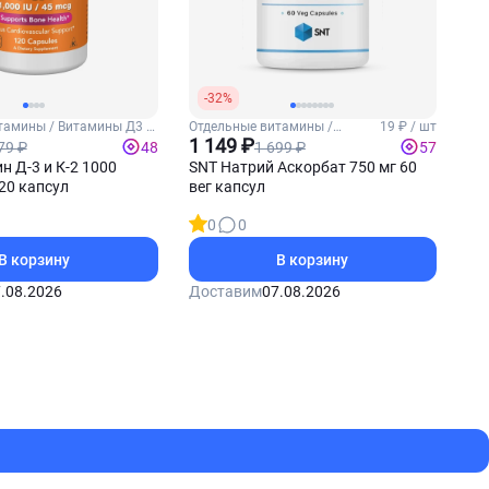
-32%
тамины / Витамины Д3 и
Отдельные витамины /
19 ₽ / шт
Витамин С
1 149 ₽
79 ₽
1 699 ₽
48
57
 Д-3 и К-2 1000
SNT Натрий Аскорбат 750 мг 60
20 капсул
вег капсул
0
0
В корзину
В корзину
.08.2026
Доставим
07.08.2026