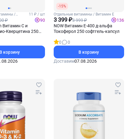
-15%
тамины /
11 ₽ / шт
Отдельные витамины / Витамин Е
3 399 ₽
00 ₽
3 999 ₽
90
136
on Витамин С и
NOW Витамин Е-400 д-альфа
ио-Кверцетина 250
Токоферол 250 софтгель-капсул
0
0
В корзину
В корзину
.08.2026
Доставим
07.08.2026