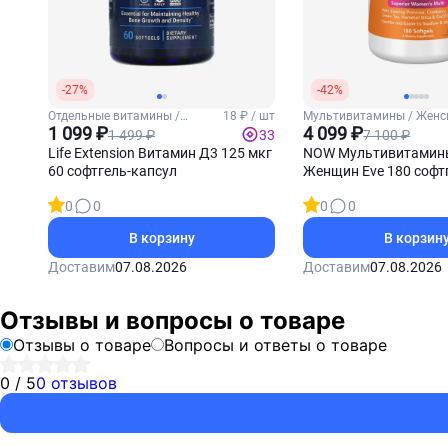
-27%
-42%
Отдельные витамины /
18 ₽ / шт
Мультивитамины / Женс
Витамин Д3
1 099 ₽
4 099 ₽
1 499 ₽
7 100 ₽
33
Life Extension Витамин Д3 125 мкг
NOW Мультивитамин
60 софтгель-капсул
Женщин Eve 180 софт
0
0
0
0
В корзину
В корзин
Доставим
07.08.2026
Доставим
07.08.2026
Отзывы и вопросы о товаре
Отзывы о товаре
Вопросы и ответы о товаре
0 / 5
0 отзывов