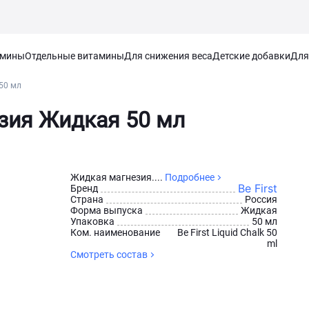
амины
Отдельные витамины
Для снижения веса
Детские добавки
Для
50 мл
езия Жидкая 50 мл
Жидкая магнезия....
Подробнее
Be First
Бренд
Страна
Россия
Форма выпуска
Жидкая
Упаковка
50 мл
Ком. наименование
Be First Liquid Chalk 50
ml
Смотреть состав