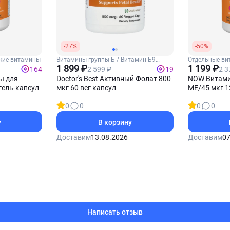
-27%
-50%
кие витамины
Витамины группы Б / Витамин Б9
Отдельные ви
(Фолиевая кислота)
1 899 ₽
К2
1 199 ₽
2 599 ₽
2 3
164
19
ы для
Doctor's Best Активный Фолат 800
NOW Витамин
гель-капсул
мкг 60 вег капсул
МЕ/45 мкг 1
0
0
0
0
у
В корзину
Доставим
13.08.2026
Доставим
07
Написать отзыв