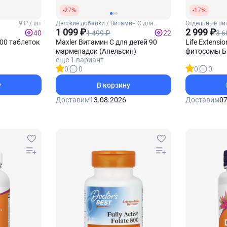
-27%
-17%
9 ₽ / шт
Детские добавки / Витамин С для
Отдельные ви
детей
1 099 ₽
Витамин С
2 999 ₽
1 499 ₽
3 6
40
22
00 таблеток
Maxler Витамин С для детей 90
Life Extensi
мармеладок (Апельсин)
фитосомы Б
еще 1 вариант
таблеток
0
0
0
0
у
В корзину
Доставим
13.08.2026
Доставим
07