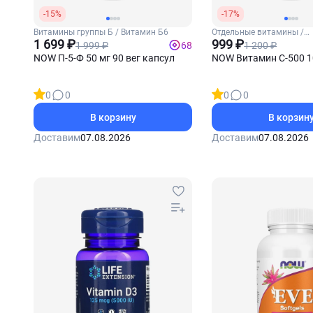
-15%
-17%
Витамины группы Б / Витамин Б6
Отдельные витамины /
1 699 ₽
Витамин С
999 ₽
1 999 ₽
1 200 ₽
68
NOW П-5-Ф 50 мг 90 вег капсул
NOW Витамин С-500 1
0
0
0
0
В корзину
В корзин
Доставим
07.08.2026
Доставим
07.08.2026