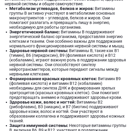
нервной системы и общее самочувствие.
Метаболизм углеводов, белков и жиров:
Витамины
группы B активно участвуют в метаболизме основных
макронутриентов – углеводов, белков и жиров. Они
помогают разлагать и превращать пищу в энергию,
необходимую для работы организма.
Энергетический баланс:
Витамины B поддерживают
энергетический баланс организма, предоставляя энергию
клеткам и тканям. Они особенно важны для поддержания
нормального функционирования нервной системы и мышц.
Здоровье нервной системы:
Витамины B, такие как B1
(тимин), B6 (пиридоксин), B9 (фолиевая кислота) и B12
(кобаламин), играют важную роль в поддержании здоровья
нервной системы. Они способствуют синтезу
нейротрансмиттеров, которые передают сигналы между
нервными клетками.
Формирование красных кровяных клеток:
Витамин B9
(фолиевая кислота) и витамин B12 (кобаламин)
необходимы для синтеза ДНК и формирования зрелых
эритроцитов (красных кровяных клеток). Они помогают
предотвращать анемию и поддерживают здоровье крови.
Здоровье кожи, волос и ногтей:
Витамины B2
(рибофлавин), B3 (ниацин), и B7 (биотин) поддерживают
здоровье кожи, волос и ногтей. Они участвуют в
образовании коллагена и поддерживают здоровье кожных
тканей.
Защита иммунной системы:
Некоторые витамины группы
B, включая B6, B9 и B12, участвуют в поддержании