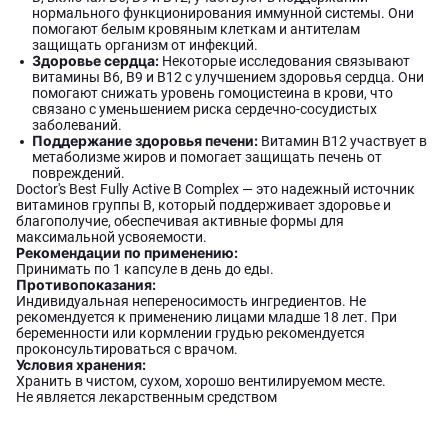
нормального функционирования иммунной системы. Они
помогают белым кровяным клеткам и антителам
защищать организм от инфекций.
Здоровье сердца:
Некоторые исследования связывают
витамины B6, B9 и B12 с улучшением здоровья сердца. Они
помогают снижать уровень гомоцистеина в крови, что
связано с уменьшением риска сердечно-сосудистых
заболеваний.
Поддержание здоровья печени:
Витамин B12 участвует в
метаболизме жиров и помогает защищать печень от
повреждений.
Doctor's Best Fully Active B Complex — это надежный источник
витаминов группы B, который поддерживает здоровье и
благополучие, обеспечивая активные формы для
максимальной усвояемости.
Рекомендации по применению:
Принимать по 1 капсуле в день до еды.
Противопоказания:
Индивидуальная непереносимость ингредиентов. Не
рекомендуется к применению лицами младше 18 лет. При
беременности или кормлении грудью рекомендуется
проконсультироваться с врачом.
Условия хранения:
Хранить в чистом, сухом, хорошо вентилируемом месте.
Не является лекарственным средством