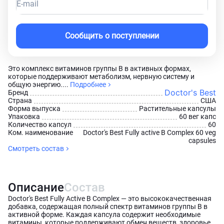
E-mail
Сообщить о поступлении
Это комплекс витаминов группы B в активных формах,
которые поддерживают метаболизм, нервную систему и
общую энергию....
Подробнее
Doctor's Best
Бренд
Страна
США
Форма выпуска
Растительные капсулы
Упаковка
60 вег капс
Количество капсул
60
Ком. наименование
Doctor's Best Fully active B Complex 60 veg
capsules
Смотреть состав
Описание
Состав
Doctor's Best Fully Active B Complex — это высококачественная
добавка, содержащая полный спектр витаминов группы B в
активной форме. Каждая капсула содержит необходимые
витамины, которые поддерживают обмен веществ, здоровье