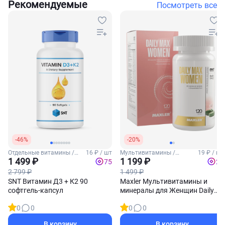
Рекомендуемые
Посмотреть все
-46%
-20%
Отдельные витамины /
16 ₽ / шт
Мультивитамины /
19 ₽ / шт
Витамины Д3 и К2
1 499 ₽
Женские витамины
1 199 ₽
75
24
2 799 ₽
1 499 ₽
SNT Витамин Д3 + К2 90
Maxler Мультивитамины и
софтгель-капсул
минералы для Женщин Daily
Max 60 таблеток
0
0
0
0
В корзину
В корзину