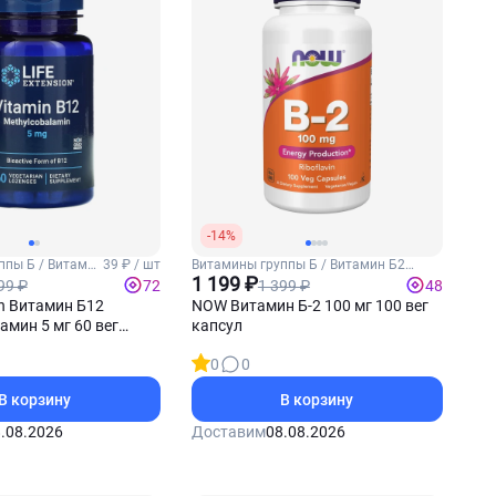
-14%
ппы Б / Витамин
39 ₽ / шт
Витамины группы Б / Витамин Б2
(Рибофлавин)
1 199 ₽
99 ₽
1 399 ₽
72
48
on Витамин Б12
NOW Витамин Б-2 100 мг 100 вег
мин 5 мг 60 вег
капсул
0
0
В корзину
В корзину
.08.2026
Доставим
08.08.2026