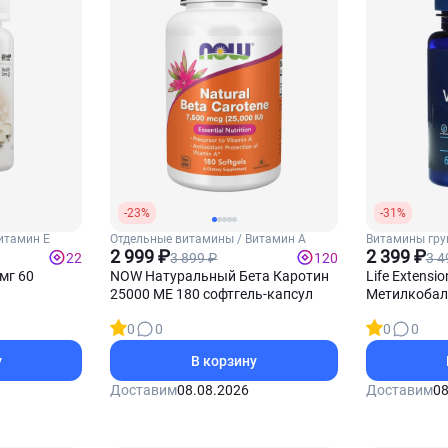
-23%
-31%
итамин Е
Отдельные витамины / Витамин А
Витамины гру
2 999 ₽
Б12
2 399 ₽
3 899 ₽
3 4
22
120
мг 60
NOW Натуральный Бета Каротин
Life Extensi
25000 МЕ 180 софтгель-капсул
Метилкобала
пастилок
0
0
0
0
у
В корзину
Доставим
08.08.2026
Доставим
08