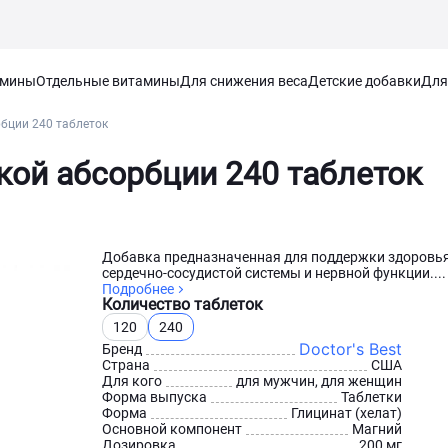
амины
Отдельные витамины
Для снижения веса
Детские добавки
Для
рбции 240 таблеток
окой абсорбции 240 таблеток
Добавка предназначенная для поддержки здоровья
сердечно-сосудистой системы и нервной функции....
Подробнее
Количество таблеток
120
240
Doctor's Best
Бренд
Страна
США
Для кого
для мужчин, для женщин
Форма выпуска
Таблетки
Форма
Глицинат (хелат)
Основной компонент
Магний
Дозировка
200 мг