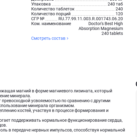
Упаковка
240 таб
Количество таблеток
240
Количество порций
120
СГР №
RU.77.99.11.003.R.001743.06.20
Ком. наименование
Doctor's Best High
Absorption Magnesium
240 tablets
Смотреть состав
одержащая магний в форме магниевого лизината, который
оение минерала.
 превосходной усвояемостью по сравнению с другими
использование минерала организмом.
плению костей, участвуя в процессе формирования и
гает поддерживать нормальное функционирование сердца,
дов.
оль в передаче нервных импульсов, способствуя нормальной