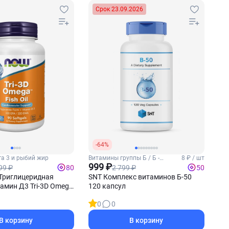
Срок 23.09.2026
-64%
га 3 и рыбий жир
Витамины группы Б / Б -
8 ₽ / шт
комплекс
999 ₽
99 ₽
2 799 ₽
80
50
Триглицеридная
SNT Комплекс витаминов Б-50
амин Д3 Tri-3D Omega
120 капсул
-капсул
0
0
В корзину
В корзину