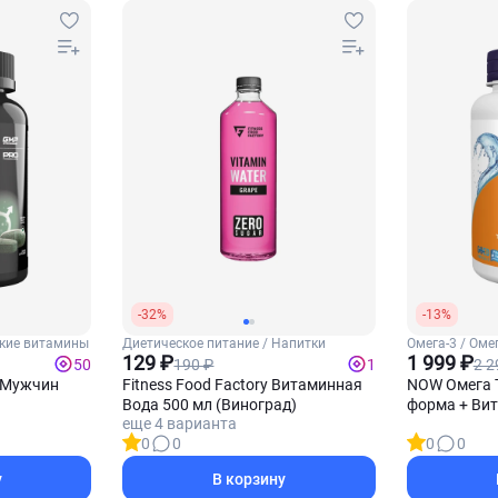
-32%
-13%
кие витамины
Диетическое питание / Напитки
Омега-3 / Оме
129 ₽
1 999 ₽
190 ₽
2 2
50
1
 Мужчин
Fitness Food Factory Витаминная
NOW Омега 
Вода 500 мл (Виноград)
форма + Вит
еще 4 варианта
90 софтгель
0
0
0
0
у
В корзину