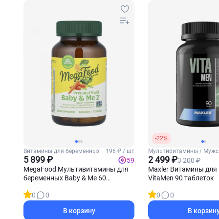
-22%
Витамины для беременных
196 ₽ / шт
Мультивитамины / Мужс
5 899 ₽
2 499 ₽
3 200 ₽
59
MegaFood Мультивитамины для
Maxler Витамины для
беременных Baby & Me 60
VitaMen 90 таблеток
таблеток
0
0
0
0
В корзину
В корзин