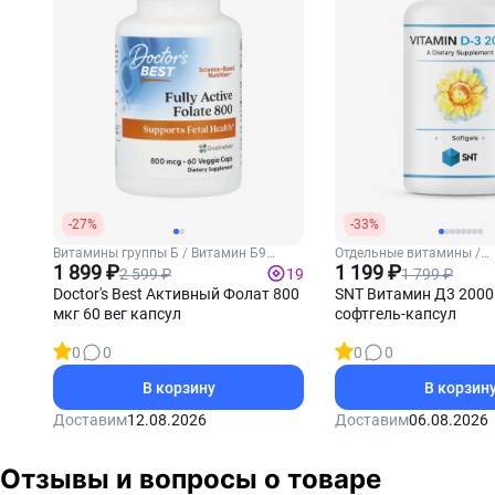
-27%
-33%
Витамины группы Б / Витамин Б9
Отдельные витамины /
(Фолиевая кислота)
1 899 ₽
Витамин Д3
1 199 ₽
2 599 ₽
1 799 ₽
19
Doctor's Best Активный Фолат 800
SNT Витамин Д3 2000
мкг 60 вег капсул
софтгель-капсул
0
0
0
0
В корзину
В корзин
Доставим
12.08.2026
Доставим
06.08.2026
Отзывы и вопросы о товаре