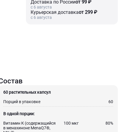
Доставка по России
от 99 ₽
c 6 августа
Курьерская доставка
от 299 ₽
c 6 августа
Состав
60 растительных капсул
Порций в упаковке
60
В одной порции:
Витамин К (содержащийся
100 мкг
80%
в менахиноне MenaQ7®,