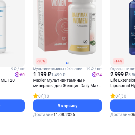
-20%
-14%
9 ₽ / шт
Мультивитамины / Женские
19 ₽ / шт
Отдельные ви
витамины
1 199 ₽
Витамин С
2 999 ₽
1 499 ₽
3 5
60
24
 МЕ 120
Maxler Мультивитамины и
Life Extensi
минералы для Женщин Daily Max
Liposomal Hy
60 таблеток
таблеток
0
0
0
0
у
В корзину
Доставим
11.08.2026
Доставим
06