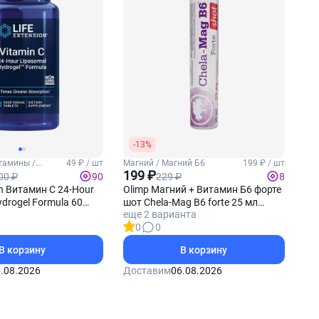
-13%
тамины /
49 ₽ / шт
Магний / Магний Б6
199 ₽ / шт
199 ₽
00 ₽
229 ₽
90
8
on Витамин С 24-Hour
Olimp Магний + Витамин Б6 форте
drogel Formula 60
шот Chela-Mag B6 forte 25 мл
еще 2 варианта
(Вишня)
0
0
В корзину
В корзину
.08.2026
Доставим
06.08.2026