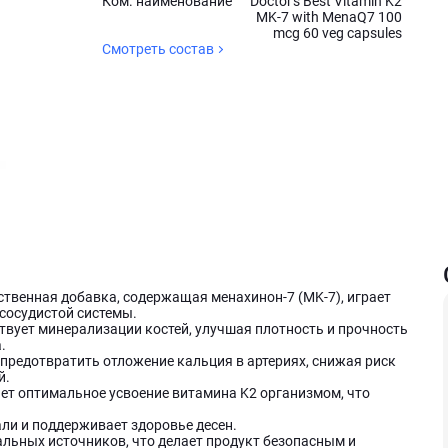
Ком. наименование
Doctor's Best Vitamin K2
MK-7 with MenaQ7 100
mcg 60 veg capsules
Смотреть состав
ественная добавка, содержащая менахинон-7 (MK-7), играет
-сосудистой системы.
твует минерализации костей, улучшая плотность и прочность
.
предотвратить отложение кальция в артериях, снижая риск
й.
т оптимальное усвоение витамина K2 организмом, что
ли и поддерживает здоровье десен.
льных источников, что делает продукт безопасным и