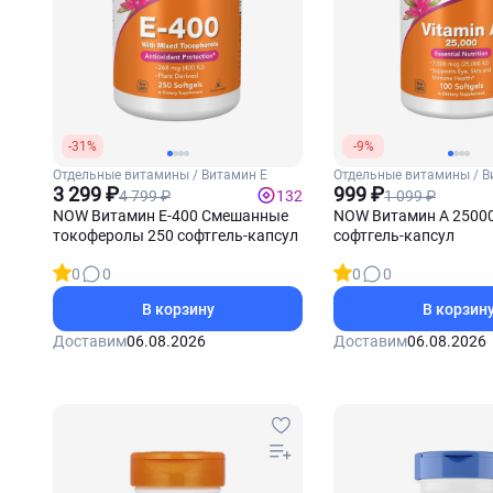
-31%
-9%
Отдельные витамины / Витамин Е
Отдельные витамины / В
3 299 ₽
999 ₽
4 799 ₽
1 099 ₽
132
NOW Витамин Е-400 Смешанные
NOW Витамин А 25000
токоферолы 250 софтгель-капсул
софтгель-капсул
0
0
0
0
В корзину
В корзин
Доставим
06.08.2026
Доставим
06.08.2026