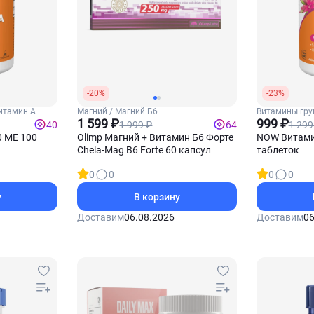
-20%
-23%
итамин А
Магний / Магний Б6
Витамины гру
1 599 ₽
(Тиамин)
999 ₽
1 999 ₽
1 299
40
64
 МЕ 100
Olimp Магний + Витамин Б6 Форте
NOW Витамин
Chela-Mag B6 Forte 60 капсул
таблеток
0
0
0
0
у
В корзину
Доставим
06.08.2026
Доставим
06