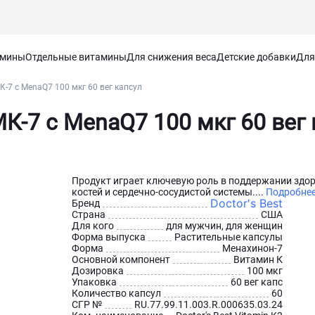
амины
Отдельные витамины
Для снижения веса
Детские добавки
Для
МК-7 с MenaQ7 100 мкг 60 вег капсул
МК-7 с MenaQ7 100 мкг 60 вег
Продукт играет ключевую роль в поддержании здо
костей и сердечно-сосудистой системы....
Подробне
Doctor's Best
Бренд
Страна
США
Для кого
для мужчин, для женщин
Форма выпуска
Растительные капсулы
Форма
Менахинон-7
Основной компонент
Витамин К
Дозировка
100 мкг
Упаковка
60 вег капс
Количество капсул
60
СГР №
RU.77.99.11.003.R.000635.03.24