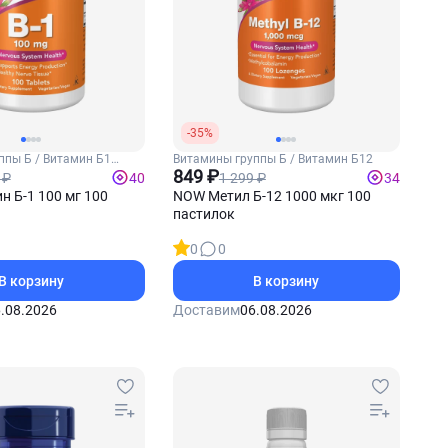
-35%
ппы Б / Витамин Б1
Витамины группы Б / Витамин Б12
849 ₽
 ₽
1 299 ₽
40
34
 Б-1 100 мг 100
NOW Метил Б-12 1000 мкг 100
пастилок
0
0
В корзину
В корзину
.08.2026
Доставим
06.08.2026