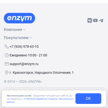
Компания
Покупателям
О нас
Бренды
Как сделать заказ
+7 (926) 978-63-10
Контакты
Условия доставки
Ежедневно 10:00 - 21:00
Политика обработки данных
Обмен и возврат
support@enzym.ru
Как получить скидку
г. Красногорск, Народного Ополчения, 1
© 2014 — 2026 «ENZYM»
Согласие
на получение рекламно-информационных
Мы используем cookie.
Продолжая пользоваться сайтом, вы
материалов
OK
соглашаетесь с
Политикой обработки и защиты персональных
данных