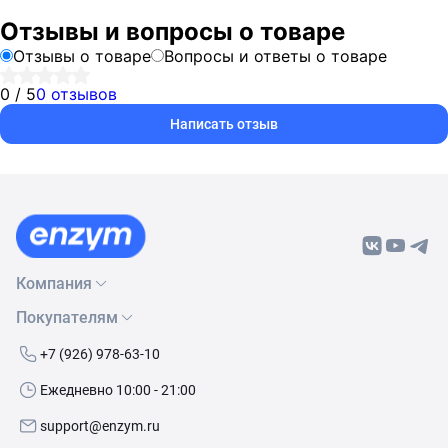
Отзывы и вопросы о товаре
Отзывы о товаре
Вопросы и ответы о товаре
0 / 5
0 отзывов
Написать отзыв
Компания
Покупателям
О нас
Бренды
Как сделать заказ
+7 (926) 978-63-10
Контакты
Условия доставки
Ежедневно 10:00 - 21:00
Политика обработки данных
Обмен и возврат
support@enzym.ru
Как получить скидку