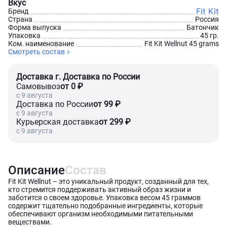
Вкус
Fit Kit
Бренд
Страна
Россия
Форма выпуска
Батончик
Упаковка
45 гр.
Ком. наименование
Fit Kit Wellnut 45 grams
Смотреть состав
Доставка г. Доставка по России
Самовывоз
от 0 ₽
c 9 августа
Доставка по России
от 99 ₽
c 9 августа
Курьерская доставка
от 299 ₽
c 9 августа
Описание
Состав
Fit Kit Wellnut – это уникальный продукт, созданный для тех,
кто стремится поддерживать активный образ жизни и
заботится о своем здоровье. Упаковка весом 45 граммов
содержит тщательно подобранные ингредиенты, которые
обеспечивают организм необходимыми питательными
веществами.