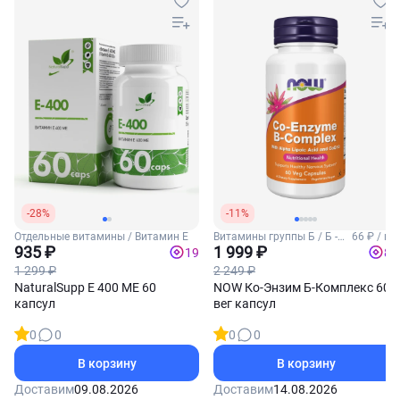
-28%
-11%
Отдельные витамины / Витамин Е
Витамины группы Б / Б -
66 ₽ / шт
935 ₽
комплекс
1 999 ₽
19
80
1 299 ₽
2 249 ₽
NaturalSupp Е 400 МЕ 60
NOW Ко-Энзим Б-Комплекс 60
капсул
вег капсул
0
0
0
0
В корзину
В корзину
Доставим
09.08.2026
Доставим
14.08.2026