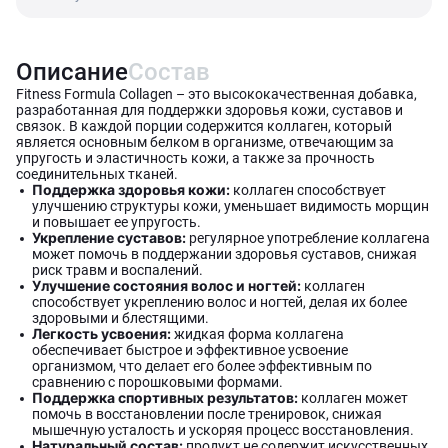
Описание
Состав
Fitness Formula Collagen – это высококачественная добавка,
разработанная для поддержки здоровья кожи, суставов и
связок. В каждой порции содержится коллаген, который
является основным белком в организме, отвечающим за
упругость и эластичность кожи, а также за прочность
соединительных тканей.
Поддержка здоровья кожи:
коллаген способствует
улучшению структуры кожи, уменьшает видимость морщин
и повышает ее упругость.
Укрепление суставов:
регулярное употребление коллагена
может помочь в поддержании здоровья суставов, снижая
риск травм и воспалений.
Улучшение состояния волос и ногтей:
коллаген
способствует укреплению волос и ногтей, делая их более
здоровыми и блестящими.
Легкость усвоения:
жидкая форма коллагена
обеспечивает быстрое и эффективное усвоение
организмом, что делает его более эффективным по
сравнению с порошковыми формами.
Поддержка спортивных результатов:
коллаген может
помочь в восстановлении после тренировок, снижая
мышечную усталость и ускоряя процесс восстановления.
Натуральный состав:
продукт не содержит искусственных