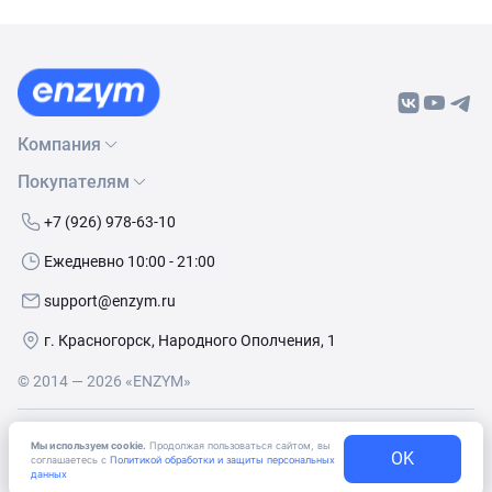
Компания
Покупателям
О нас
Бренды
Как сделать заказ
+7 (926) 978-63-10
Контакты
Условия доставки
Ежедневно 10:00 - 21:00
Политика обработки данных
Обмен и возврат
support@enzym.ru
Как получить скидку
г. Красногорск, Народного Ополчения, 1
© 2014 — 2026 «ENZYM»
Согласие
на получение рекламно-информационных
Мы используем cookie.
Продолжая пользоваться сайтом, вы
OK
материалов
соглашаетесь с
Политикой обработки и защиты персональных
данных