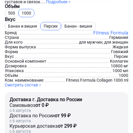
суставов и связок....
Подробнее
Объём
500
1000
Вкус
Банан и вишня
Персик
Банан - вишня
Fitness Formula
Бренд
Страна
Германия
Для кого
для мужчин, для женщин
Форма выпуска
Жидкая
Форма
Говяжий
Вкус
Персик
Основной компонент
Коллаген
Дозировка
10800 мг
Упаковка
1000 мл
Объём
1000
Ком. наименование
Fitness Formula Collagen 1000 ml
Смотреть состав
Доставка г. Доставка по России
Самовывоз
от 0 ₽
c 6 августа
Доставка по России
от 99 ₽
c 6 августа
Курьерская доставка
от 299 ₽
c 6 августа