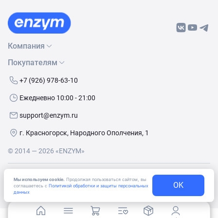
Компания
Покупателям
О нас
Бренды
Как сделать заказ
+7 (926) 978-63-10
Контакты
Условия доставки
Ежедневно 10:00 - 21:00
Политика обработки данных
Обмен и возврат
support@enzym.ru
Как получить скидку
г. Красногорск, Народного Ополчения, 1
© 2014 — 2026 «ENZYM»
Согласие
на получение рекламно-информационных
Мы используем cookie.
Продолжая пользоваться сайтом, вы
материалов
OK
соглашаетесь с
Политикой обработки и защиты персональных
данных