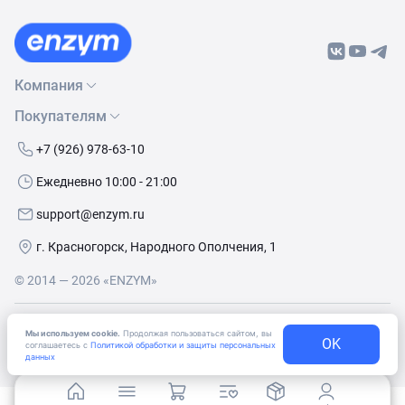
Компания
Покупателям
О нас
Бренды
Как сделать заказ
+7 (926) 978-63-10
Контакты
Условия доставки
Ежедневно 10:00 - 21:00
Политика обработки данных
Обмен и возврат
support@enzym.ru
Как получить скидку
г. Красногорск, Народного Ополчения, 1
© 2014 — 2026 «ENZYM»
Согласие
на получение рекламно-информационных
Мы используем cookie.
Продолжая пользоваться сайтом, вы
материалов
OK
соглашаетесь с
Политикой обработки и защиты персональных
данных