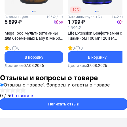
-10%
Витамины для
196 ₽ / шт
Витамины группы Б /
14 ₽ / шт
беременных
5 899 ₽
Витамин Б1 (Тиамин)
1 799 ₽
59
54
1 999 ₽
MegaFood Мультивитамины
Life Extension Бенфотиамин с
для беременных Baby & Me 60
Тиамином 100 мг 120 вег
таблеток
капсул
0
0
0
0
В корзину
В корзину
Доставим
07.08.2026
Доставим
07.08.2026
Отзывы и вопросы о товаре
Отзывы о товаре
Вопросы и ответы о товаре
0 / 5
0 отзывов
Написать отзыв