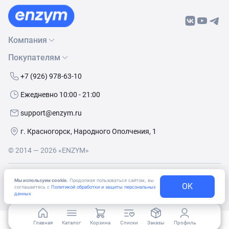
Компания
Покупателям
О нас
Бренды
Как сделать заказ
+7 (926) 978-63-10
Контакты
Условия доставки
Ежедневно 10:00 - 21:00
Политика обработки данных
Обмен и возврат
support@enzym.ru
Как получить скидку
г. Красногорск, Народного Ополчения, 1
© 2014 — 2026 «ENZYM»
Согласие
на получение рекламно-информационных
Мы используем cookie.
Продолжая пользоваться сайтом, вы
OK
материалов
соглашаетесь с
Политикой обработки и защиты персональных
данных
Главная
Каталог
Корзина
Списки
Заказы
Профиль