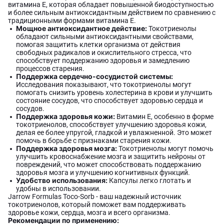
витамина Е, которая обладает повышенной биодоступностью
и более сильным антиоксидантным действием по сравнению с
традиционными формами витамина Е.
Мощное антиоксидантное действие:
Токотриенолы
обладают сильными антиоксидантными свойствами,
помогая защитить клетки организма от действия
свободных радикалов и окислительного стресса, что
способствует поддержанию здоровья и замедлению
процессов старения.
Поддержка сердечно-сосудистой системы:
Исследования показывают, что токотриенолы могут
помогать снизить уровень холестерина в крови и улучшить
состояние сосудов, что способствует здоровью сердца и
сосудов.
Поддержка здоровья кожи:
Витамин Е, особенно в форме
токотриенолов, способствует улучшению здоровья кожи,
делая ее более упругой, гладкой и увлажненной. Это может
помочь в борьбе с признаками старения кожи.
Поддержка здоровья мозга:
Токотриенолы могут помочь
улучшить кровоснабжение мозга и защитить нейроны от
повреждений, что может способствовать поддержанию
здоровья мозга и улучшению когнитивных функций.
Удобство использования:
Капсулы легко глотать и
удобны в использовании.
Jarrow Formulas Toco-Sorb - ваш надежный источник
токотриенолов, который поможет вам поддерживать
здоровье кожи, сердца, мозга и всего организма.
Рекомендации по применению: