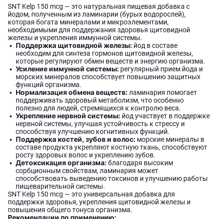
SNT Kelp 150 mcg — это натуральная пищевая добавка с
йодом, полученным из ламинарии (бурых водорослей),
которая богата минералами и микроэлементами,
необходимыми для поддержания здоровья щитовидной
железы и укрепления иммунной системы.
Поддержка щитовидной железы:
йод в составе
необходим для синтеза гормонов щитовидной железы,
которые регулируют обмен веществ и энергию организма.
Усиление иммунной системы:
регулярный прием йода и
морских минералов способствует повышению защитных
функций организма.
Нормализация обмена веществ:
ламинария помогает
поддерживать здоровый метаболизм, что особенно
полезно для людей, стремящихся к контролю веса.
Укрепление нервной системы:
йод участвует в поддержке
нервной системы, улучшая устойчивость к стрессу и
способствуя улучшению когнитивных функций.
Поддержка костей, зубов и волос:
морские минералы в
составе продукта укрепляют костную ткань, способствуют
росту здоровых волос и укреплению зубов.
Детоксикация организма:
благодаря высоким
сорбционным свойствам, ламинария может
способствовать выведению токсинов и улучшению работы
пищеварительной системы.
SNT Kelp 150 mcg — это универсальная добавка для
поддержки здоровья, укрепления щитовидной железы и
повышения общего тонуса организма.
Рекомендации по применению: