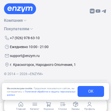
Компания
Покупателям
О нас
Бренды
Как сделать заказ
+7 (926) 978-63-10
Контакты
Условия доставки
Ежедневно 10:00 - 21:00
Политика обработки данных
Обмен и возврат
support@enzym.ru
Как получить скидку
г. Красногорск, Народного Ополчения, 1
© 2014 — 2026 «ENZYM»
Согласие
на получение рекламно-информационных
Мы используем cookie.
Продолжая пользоваться сайтом, вы
OK
материалов
соглашаетесь с
Политикой обработки и защиты персональных
данных
Главная
Каталог
Корзина
Списки
Заказы
Профиль