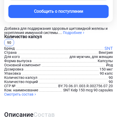
Сообщить о поступлении
Добавка для поддержания здоровья щитовидной железы и
укрепления иммунной системы....
Подробнее
Количество капсул
90
SNT
Бренд
Страна
Венгрия
Для кого
для мужчин, для женщин
Форма выпуска
Капсулы
Основной компонент
Йод
Дозировка
150 мкг
Упаковка
90 капс
Количество капсул
90
Количество порций
90
СГР №
BY.70.06.01.003.R.002756.07.20
Ком. наименование
SNT Kelp 150 mcg 90 capsules
Смотреть состав
Описание
Состав