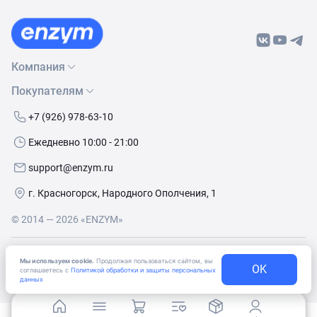
Компания
Покупателям
О нас
Бренды
Как сделать заказ
+7 (926) 978-63-10
Контакты
Условия доставки
Ежедневно 10:00 - 21:00
Политика обработки данных
Обмен и возврат
support@enzym.ru
Как получить скидку
г. Красногорск, Народного Ополчения, 1
© 2014 — 2026 «ENZYM»
Согласие
на получение рекламно-информационных
Мы используем cookie.
Продолжая пользоваться сайтом, вы
материалов
OK
соглашаетесь с
Политикой обработки и защиты персональных
данных