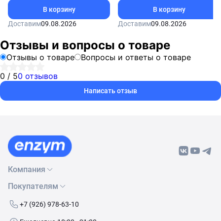
В корзину
В корзину
Доставим
09.08.2026
Доставим
09.08.2026
Отзывы и вопросы о товаре
Отзывы о товаре
Вопросы и ответы о товаре
0 / 5
0 отзывов
Написать отзыв
Компания
Покупателям
О нас
Бренды
Как сделать заказ
+7 (926) 978-63-10
Контакты
Условия доставки