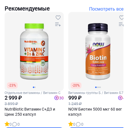
Рекомендуемые
Посмотреть все
-23%
-20%
Отдельные витамины / Витамин С
Витамины группы Б / Витамин Б7
2 999 ₽
(Биотин)
999 ₽
30
40
3 899 ₽
1 249 ₽
NutriBiotic Витамин С+Д3 и
NOW Биотин 5000 мкг 60 вег
Цинк 250 капсул
капсул
0
0
0
0