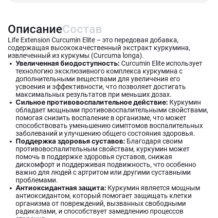
Описание
Состав
Life Extension Curcumin Elite – это передовая добавка,
содержащая высококачественный экстракт куркумина,
извлеченный из куркумы (Curcuma longa).
Увеличенная биодоступность:
Curcumin Elite использует
технологию эксклюзивного комплекса куркумина с
дополнительными веществами для увеличения его
усвоения и эффективности, что позволяет достигать
максимальных результатов при меньших дозах.
Сильное противовоспалительное действие:
Куркумин
обладает мощными противовоспалительными свойствами,
помогая снизить воспаление в организме, что может
способствовать уменьшению симптомов воспалительных
заболеваний и улучшению общего состояния здоровья.
Поддержка здоровья суставов:
Благодаря своим
противовоспалительным свойствам, куркумин может
помочь в поддержке здоровья суставов, снижая
дискомфорт и поддерживая подвижность, что особенно
важно для людей с артритом или другими суставными
проблемами.
Антиоксидантная защита:
Куркумин является мощным
антиоксидантом, который помогает защищать клетки
организма от повреждений, вызванных свободными
радикалами, и способствует замедлению процессов