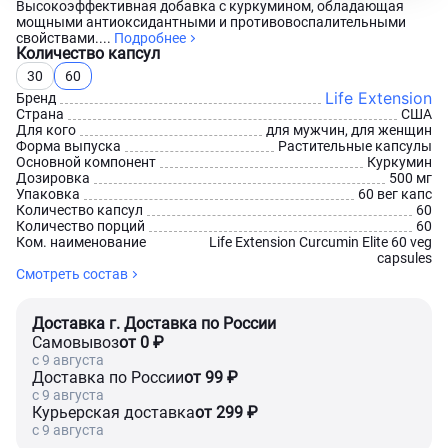
Высокоэффективная добавка с куркумином, обладающая
мощными антиоксидантными и противовоспалительными
свойствами....
Подробнее
Количество капсул
30
60
Life Extension
Бренд
Страна
США
Для кого
для мужчин, для женщин
Форма выпуска
Растительные капсулы
Основной компонент
Куркумин
Дозировка
500 мг
Упаковка
60 вег капс
Количество капсул
60
Количество порций
60
Ком. наименование
Life Extension Curcumin Elite 60 veg
capsules
Смотреть состав
Доставка г. Доставка по России
Самовывоз
от 0 ₽
c 9 августа
Доставка по России
от 99 ₽
c 9 августа
Курьерская доставка
от 299 ₽
c 9 августа