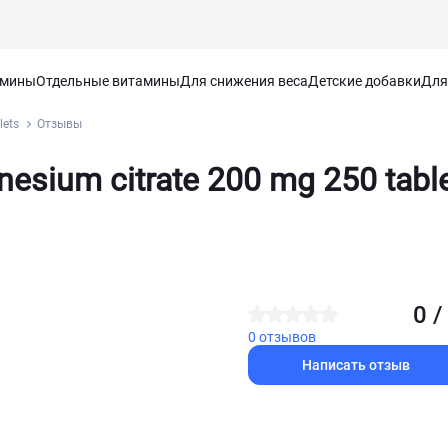
амины
Отдельные витамины
Для снижения веса
Детские добавки
Для
lets
Отзывы
sium citrate 200 mg 250 tabl
0 /
0 отзывов
Написать отзыв