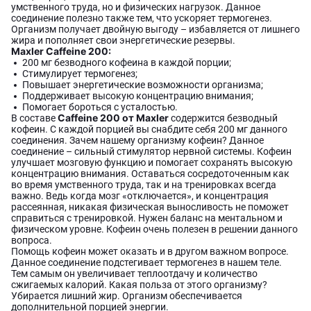
умственного труда, но и физических нагрузок. Данное
соединение полезно также тем, что ускоряет термогенез.
Организм получает двойную выгоду – избавляется от лишнего
жира и пополняет свои энергетические резервы.
Maxler Caffeine 200:
200 мг безводного кофеина в каждой порции;
Стимулирует термогенез;
Повышает энергетические возможности организма;
Поддерживает высокую концентрацию внимания;
Помогает бороться с усталостью.
Caffeine 200 от Maxler
В составе
содержится безводный
кофеин. С каждой порцией вы снабдите себя 200 мг данного
соединения. Зачем нашему организму кофеин? Данное
соединение – сильный стимулятор нервной системы. Кофеин
улучшает мозговую функцию и помогает сохранять высокую
концентрацию внимания. Оставаться сосредоточенным как
во время умственного труда, так и на тренировках всегда
важно. Ведь когда мозг «отключается», и концентрация
рассеянная, никакая физическая выносливость не поможет
справиться с тренировкой. Нужен баланс на ментальном и
физическом уровне. Кофеин очень полезен в решении данного
вопроса.
Помощь кофеин может оказать и в другом важном вопросе.
Данное соединение подстегивает термогенез в нашем теле.
Тем самым он увеличивает теплоотдачу и количество
сжигаемых калорий. Какая польза от этого организму?
Убирается лишний жир. Организм обеспечивается
дополнительной порцией энергии.