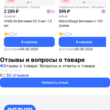
-29%
-14%
Детские добавки / Общее
Отдельные витамины / Витамин С
укрепление для детей
2 299 ₽
599 ₽
23
12
3 249 ₽
699 ₽
ChildLife Витамин К2 5 мкг 7,5
NaturalSupp Витамин C 100
мл
грамм
0
0
0
0
В корзину
В корзину
Доставим
09.08.2026
Доставим
09.08.2026
Отзывы и вопросы о товаре
Отзывы о товаре
Вопросы и ответы о товаре
0 / 5
0 отзывов
Написать отзыв