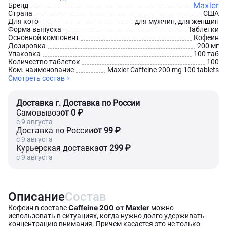
Maxler
Бренд
Страна
США
Для кого
для мужчин, для женщин
Форма выпуска
Таблетки
Основной компонент
Кофеин
Дозировка
200 мг
Упаковка
100 таб
Количество таблеток
100
Ком. наименование
Maxler Caffeine 200 mg 100 tablets
Смотреть состав
Доставка г. Доставка по России
Самовывоз
от 0 ₽
c 9 августа
Доставка по России
от 99 ₽
c 9 августа
Курьерская доставка
от 299 ₽
c 9 августа
Описание
Состав
Caffeine 200 от Maxler
Кофеин в составе
можно
использовать в ситуациях, когда нужно долго удерживать
концентрацию внимания. Причем касается это не только