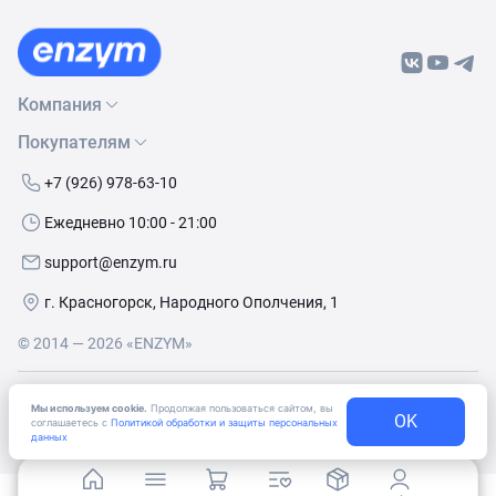
Компания
Покупателям
О нас
Бренды
Как сделать заказ
+7 (926) 978-63-10
Контакты
Условия доставки
Ежедневно 10:00 - 21:00
Политика обработки данных
Обмен и возврат
support@enzym.ru
Как получить скидку
г. Красногорск, Народного Ополчения, 1
© 2014 — 2026 «ENZYM»
Согласие
на получение рекламно-информационных
Мы используем cookie.
Продолжая пользоваться сайтом, вы
материалов
OK
соглашаетесь с
Политикой обработки и защиты персональных
данных