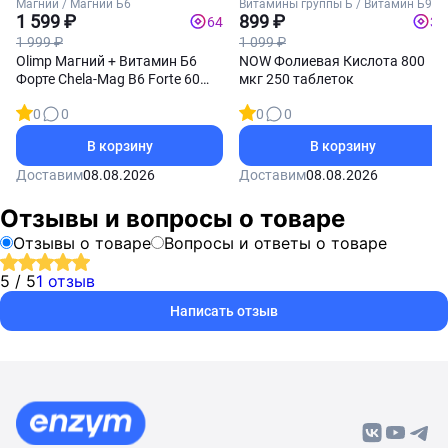
Магний / Магний Б6
Витамины группы Б / Витамин Б9
1 599 ₽
(Фолиевая кислота)
899 ₽
64
36
1 999 ₽
1 099 ₽
Olimp Магний + Витамин Б6
NOW Фолиевая Кислота 800
Форте Chela-Mag B6 Forte 60
мкг 250 таблеток
капсул
0
0
0
0
В корзину
В корзину
Доставим
08.08.2026
Доставим
08.08.2026
Отзывы и вопросы о товаре
Отзывы о товаре
Вопросы и ответы о товаре
5 / 5
1 отзыв
Написать отзыв