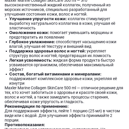
Maxler Marine Collagen SkinCare 500 ml — это
высококачественный жидкий коллаген, полученный из
морских источников, специально разработанный для
улучшения состояния кожи, волос и ногтей.
Улучшение упругости кожи:
коллаген стимулирует
выработку натурального коллагена в коже, улучшая её
эластичность
Омоложение кожи:
помогает уменьшить морщины и
предотвратить их появление
Глубокое увлажнение:
способствует насыщению кожи
влагой, улучшая её текстуру и внешний вид
Поддержка здоровья волос и ногтей:
укрепляет
структуру волос и ногтей, предотвращая их ломкость
Легкая усвояемость:
жидкая форма продукта быстро
усваивается организмом, обеспечивая максимальный
эффект
Состав, богатый витаминами и минералами:
поддерживает комплексное здоровье кожи, укрепляя её
изнутри
Maxler Marine Collagen SkinCare 500 ml — отличное решение для
тех, кто хочет заботиться о здоровье и красоте своей кожи,
волос и ногтей, а также замедлить процессы старения,
обеспечивая коже упругость и гладкость.
Рекомендации по применению:
Для поддержания эффекта, пейте 1 порцию (25 мл) в чистом
виде или с водой. Для улучшения эффекта принимайте 2
порции.
Противопоказания: