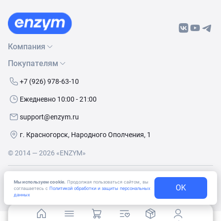
Компания
Покупателям
О нас
Бренды
Как сделать заказ
+7 (926) 978-63-10
Контакты
Условия доставки
Ежедневно 10:00 - 21:00
Политика обработки данных
Обмен и возврат
support@enzym.ru
Как получить скидку
г. Красногорск, Народного Ополчения, 1
© 2014 — 2026 «ENZYM»
Согласие
на получение рекламно-информационных
Мы используем cookie.
Продолжая пользоваться сайтом, вы
материалов
OK
соглашаетесь с
Политикой обработки и защиты персональных
данных