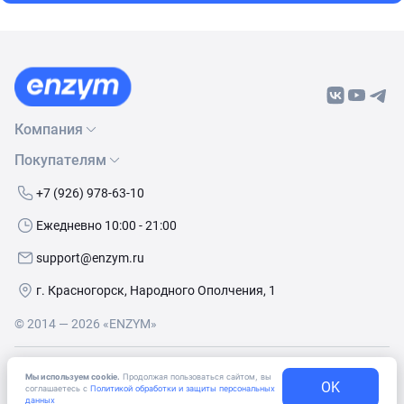
Компания
Покупателям
О нас
Бренды
Как сделать заказ
+7 (926) 978-63-10
Контакты
Условия доставки
Ежедневно 10:00 - 21:00
Политика обработки данных
Обмен и возврат
support@enzym.ru
Как получить скидку
г. Красногорск, Народного Ополчения, 1
© 2014 — 2026 «ENZYM»
Согласие
на получение рекламно-информационных
Мы используем cookie.
Продолжая пользоваться сайтом, вы
OK
материалов
соглашаетесь с
Политикой обработки и защиты персональных
данных