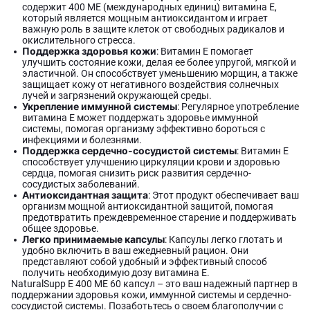
содержит 400 МЕ (международных единиц) витамина Е,
который является мощным антиоксидантом и играет
важную роль в защите клеток от свободных радикалов и
окислительного стресса.
Поддержка здоровья кожи
: Витамин Е помогает
улучшить состояние кожи, делая ее более упругой, мягкой и
эластичной. Он способствует уменьшению морщин, а также
защищает кожу от негативного воздействия солнечных
лучей и загрязнений окружающей среды.
Укрепление иммунной системы
: Регулярное употребление
витамина Е может поддержать здоровье иммунной
системы, помогая организму эффективно бороться с
инфекциями и болезнями.
Поддержка сердечно-сосудистой системы
: Витамин Е
способствует улучшению циркуляции крови и здоровью
сердца, помогая снизить риск развития сердечно-
сосудистых заболеваний.
Антиоксидантная защита
: Этот продукт обеспечивает ваш
организм мощной антиоксидантной защитой, помогая
предотвратить преждевременное старение и поддерживать
общее здоровье.
Легко принимаемые капсулы
: Капсулы легко глотать и
удобно включить в ваш ежедневный рацион. Они
представляют собой удобный и эффективный способ
получить необходимую дозу витамина Е.
NaturalSupp E 400 ME 60 капсул – это ваш надежный партнер в
поддержании здоровья кожи, иммунной системы и сердечно-
сосудистой системы. Позаботьтесь о своем благополучии с