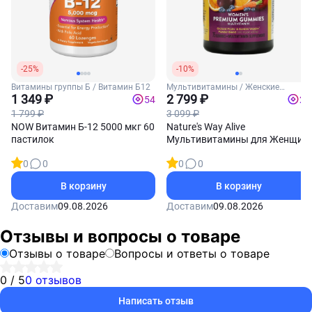
-25%
-10%
Витамины группы Б / Витамин Б12
Мультивитамины / Женские
1 349 ₽
витамины
2 799 ₽
54
28
1 799 ₽
3 099 ₽
NOW Витамин Б-12 5000 мкг 60
Nature's Way Alive
пастилок
Мультивитамины для Женщин
75 мармеладок
0
0
0
0
В корзину
В корзину
Доставим
09.08.2026
Доставим
09.08.2026
Отзывы и вопросы о товаре
Отзывы о товаре
Вопросы и ответы о товаре
0 / 5
0 отзывов
Написать отзыв