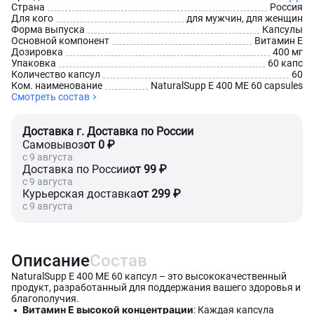
Страна
Россия
Для кого
для мужчин, для женщин
Форма выпуска
Капсулы
Основной компонент
Витамин Е
Дозировка
400 мг
Упаковка
60 капс
Количество капсул
60
Ком. наименование
NaturalSupp E 400 ME 60 capsules
Смотреть состав
Доставка г. Доставка по России
Самовывоз
от 0 ₽
c 9 августа
Доставка по России
от 99 ₽
c 9 августа
Курьерская доставка
от 299 ₽
c 9 августа
Описание
Состав
NaturalSupp E 400 ME 60 капсул – это высококачественный
продукт, разработанный для поддержания вашего здоровья и
благополучия.
Витамин Е высокой концентрации
: Каждая капсула