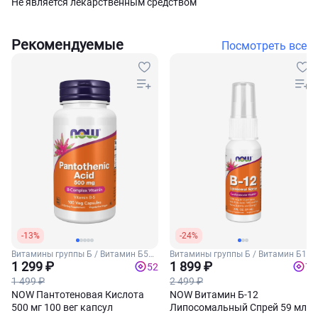
Не является лекарственным средством
Рекомендуемые
Посмотреть все
-13%
-24%
Витамины группы Б / Витамин Б5
Витамины группы Б / Витамин Б12
(Пантотеновая кислота)
1 299 ₽
1 899 ₽
52
76
1 499 ₽
2 499 ₽
NOW Пантотеновая Кислота
NOW Витамин Б-12
500 мг 100 вег капсул
Липосомальный Спрей 59 мл