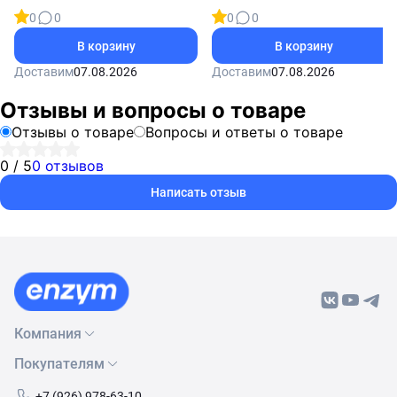
0
0
0
0
В корзину
В корзину
Доставим
07.08.2026
Доставим
07.08.2026
Отзывы и вопросы о товаре
Отзывы о товаре
Вопросы и ответы о товаре
0 / 5
0 отзывов
Написать отзыв
Компания
Покупателям
О нас
Бренды
Как сделать заказ
+7 (926) 978-63-10