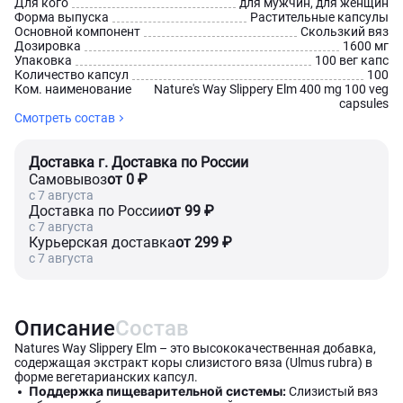
Для кого
для мужчин, для женщин
Форма выпуска
Растительные капсулы
Основной компонент
Скользкий вяз
Дозировка
1600 мг
Упаковка
100 вег капс
Количество капсул
100
Ком. наименование
Nature's Way Slippery Elm 400 mg 100 veg
capsules
Смотреть состав
Доставка г. Доставка по России
Самовывоз
от 0 ₽
c 7 августа
Доставка по России
от 99 ₽
c 7 августа
Курьерская доставка
от 299 ₽
c 7 августа
Описание
Состав
Natures Way Slippery Elm – это высококачественная добавка,
содержащая экстракт коры слизистого вяза (Ulmus rubra) в
форме вегетарианских капсул.
Поддержка пищеварительной системы:
Слизистый вяз