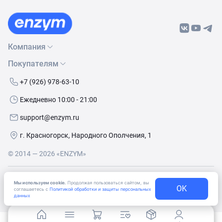
Компания
Покупателям
О нас
Бренды
Как сделать заказ
+7 (926) 978-63-10
Контакты
Условия доставки
Ежедневно 10:00 - 21:00
Политика обработки данных
Обмен и возврат
support@enzym.ru
Как получить скидку
г. Красногорск, Народного Ополчения, 1
© 2014 — 2026 «ENZYM»
Согласие
на получение рекламно-информационных
Мы используем cookie.
Продолжая пользоваться сайтом, вы
материалов
OK
соглашаетесь с
Политикой обработки и защиты персональных
данных