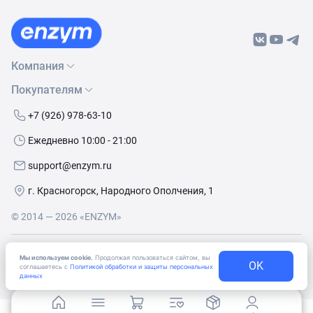
Компания
Покупателям
О нас
Бренды
Как сделать заказ
+7 (926) 978-63-10
Контакты
Условия доставки
Ежедневно 10:00 - 21:00
Политика обработки данных
Обмен и возврат
support@enzym.ru
Как получить скидку
г. Красногорск, Народного Ополчения, 1
© 2014 — 2026 «ENZYM»
Согласие
на получение рекламно-информационных
Мы используем cookie.
Продолжая пользоваться сайтом, вы
материалов
OK
соглашаетесь с
Политикой обработки и защиты персональных
данных