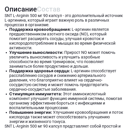
Описание
Состав
SNT L-Arginin 500 мг 90 капсул - это дополнительный источник
L-аргинина, который играет важную роль в различных
процессах в организме.
Поддержка кровообращения:
L-аргинин является
предшественником азотного оксида (NO), который
помогает расширять сосуды, улучшая кровоток и
кислородопотребление в мышцах во время физической
активности.
Улучшение выносливости:
Прирост NO может помочь
увеличить выносливость и улучшить аэробные
способности во время тренировок, что позволяет
заниматься более продуктивно и дольше.
Поддержка здоровья сердца:
L-аргинин способствует
расслаблению сосудов и снижению артериального
давления, что благоприятно влияет на сердечно-
сосудистую систему и может помочь предотвратить
сердечно-сосудистые заболевания.
Стимуляция иммунитета:
Этот аминокислотный
компонент улучшает функцию иммунной системы, помогая
организму эффективнее бороться с инфекциями и
воспалительными процессами.
Повышение энергии:
Улучшение кровообращения и поток
кислорода также может способствовать улучшению
энергии и жизненного тонуса.
SNT L-Arginin 500 мг 90 капсул представляет собой простой и