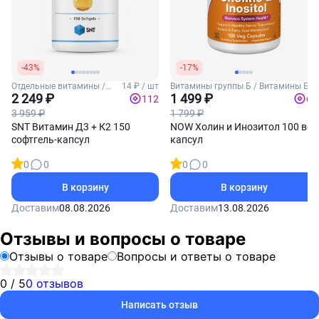
-43%
-17%
Отдельные витамины /
14 ₽ / шт
Витамины группы Б / Витамины Б4
Витамины Д3 и К2
2 249 ₽
(Холин)
1 499 ₽
112
60
3 959 ₽
1 799 ₽
SNT Витамин Д3 + К2 150
NOW Холин и Инозитол 100 вег
софтгель-капсул
капсул
0
0
0
0
В корзину
В корзину
Доставим
08.08.2026
Доставим
13.08.2026
Отзывы и вопросы о товаре
Отзывы о товаре
Вопросы и ответы о товаре
0 / 5
0 отзывов
Написать отзыв