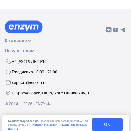
Компания
Покупателям
О нас
Бренды
Как сделать заказ
+7 (926) 978-63-10
Контакты
Условия доставки
Ежедневно 10:00 - 21:00
Политика обработки данных
Обмен и возврат
support@enzym.ru
Как получить скидку
г. Красногорск, Народного Ополчения, 1
© 2014 — 2026 «ENZYM»
Согласие
на получение рекламно-информационных
Мы используем cookie.
Продолжая пользоваться сайтом, вы
OK
материалов
соглашаетесь с
Политикой обработки и защиты персональных
данных