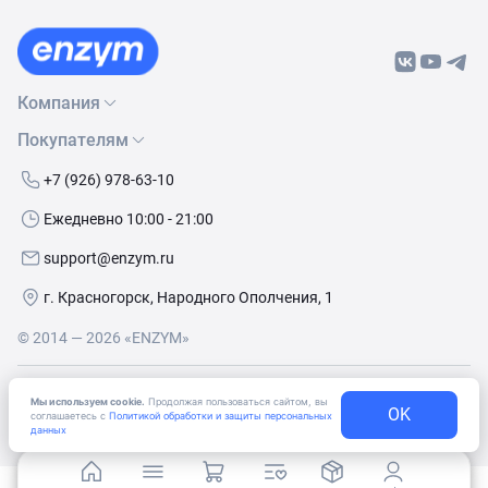
Компания
Покупателям
О нас
Бренды
Как сделать заказ
+7 (926) 978-63-10
Контакты
Условия доставки
Ежедневно 10:00 - 21:00
Политика обработки данных
Обмен и возврат
support@enzym.ru
Как получить скидку
г. Красногорск, Народного Ополчения, 1
© 2014 — 2026 «ENZYM»
Согласие
на получение рекламно-информационных
Мы используем cookie.
Продолжая пользоваться сайтом, вы
материалов
OK
соглашаетесь с
Политикой обработки и защиты персональных
данных