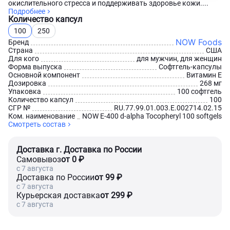
окислительного стресса и поддерживать здоровье кожи....
Подробнее
Количество капсул
100
250
NOW Foods
Бренд
Страна
США
Для кого
для мужчин, для женщин
Форма выпуска
Софтгель-капсулы
Основной компонент
Витамин Е
Дозировка
268 мг
Упаковка
100 софтгель
Количество капсул
100
СГР №
RU.77.99.01.003.Е.002714.02.15
Ком. наименование
NOW E-400 d-alpha Tocopheryl 100 softgels
Смотреть состав
Доставка г. Доставка по России
Самовывоз
от 0 ₽
c 7 августа
Доставка по России
от 99 ₽
c 7 августа
Курьерская доставка
от 299 ₽
c 7 августа