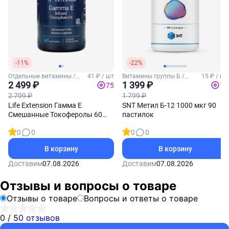
-11%
-22%
Отдельные витамины /
41 ₽ / шт
Витамины группы Б /
15 ₽ / шт
Витамин Е
2 499 ₽
Витамин Б12
1 399 ₽
75
70
2 799 ₽
1 799 ₽
Life Extension Гамма Е
SNT Метил Б-12 1000 мкг 90
Смешанные Токоферолы 60
пастилок
софтгель-капсул
0
0
0
0
В корзину
В корзину
Доставим
07.08.2026
Доставим
07.08.2026
Отзывы и вопросы о товаре
Отзывы о товаре
Вопросы и ответы о товаре
0 / 5
0 отзывов