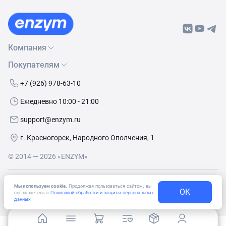
Компания
Покупателям
О нас
Бренды
Как сделать заказ
+7 (926) 978-63-10
Контакты
Условия доставки
Ежедневно 10:00 - 21:00
Политика обработки данных
Обмен и возврат
support@enzym.ru
Как получить скидку
г. Красногорск, Народного Ополчения, 1
© 2014 — 2026 «ENZYM»
Согласие
на получение рекламно-информационных
Мы используем cookie.
Продолжая пользоваться сайтом, вы
материалов
OK
соглашаетесь с
Политикой обработки и защиты персональных
данных