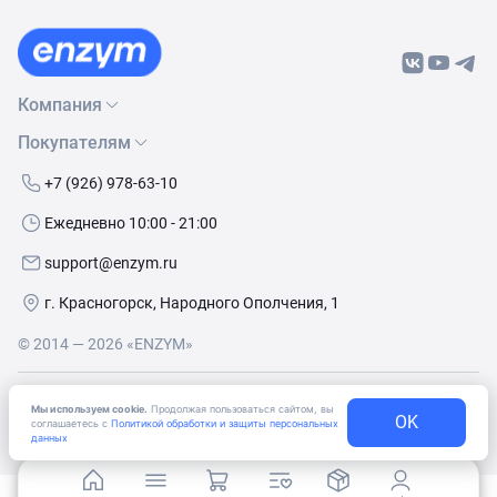
Компания
Покупателям
О нас
Бренды
Как сделать заказ
+7 (926) 978-63-10
Контакты
Условия доставки
Ежедневно 10:00 - 21:00
Политика обработки данных
Обмен и возврат
support@enzym.ru
Как получить скидку
г. Красногорск, Народного Ополчения, 1
© 2014 — 2026 «ENZYM»
Согласие
на получение рекламно-информационных
Мы используем cookie.
Продолжая пользоваться сайтом, вы
материалов
OK
соглашаетесь с
Политикой обработки и защиты персональных
данных