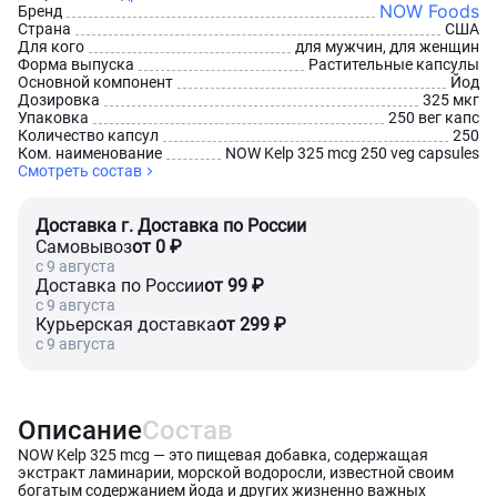
NOW Foods
Бренд
Страна
США
Для кого
для мужчин, для женщин
Форма выпуска
Растительные капсулы
Основной компонент
Йод
Дозировка
325 мкг
Упаковка
250 вег капс
Количество капсул
250
Ком. наименование
NOW Kelp 325 mcg 250 veg capsules
Смотреть состав
Доставка г. Доставка по России
Самовывоз
от 0 ₽
c 9 августа
Доставка по России
от 99 ₽
c 9 августа
Курьерская доставка
от 299 ₽
c 9 августа
Описание
Состав
NOW Kelp 325 mcg — это пищевая добавка, содержащая
экстракт ламинарии, морской водоросли, известной своим
богатым содержанием йода и других жизненно важных